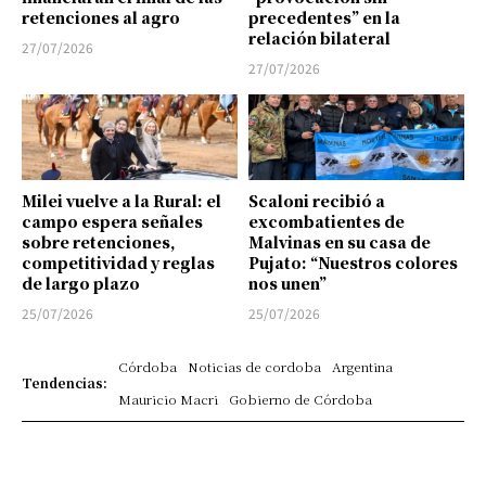
retenciones al agro
precedentes” en la
relación bilateral
27/07/2026
27/07/2026
Milei vuelve a la Rural: el
Scaloni recibió a
campo espera señales
excombatientes de
sobre retenciones,
Malvinas en su casa de
competitividad y reglas
Pujato: “Nuestros colores
de largo plazo
nos unen”
25/07/2026
25/07/2026
Córdoba
Noticias de cordoba
Argentina
Tendencias:
Mauricio Macri
Gobierno de Córdoba