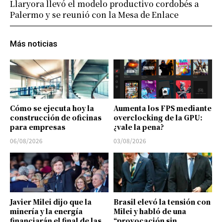
Llaryora llevó el modelo productivo cordobés a
Palermo y se reunió con la Mesa de Enlace
Más noticias
Cómo se ejecuta hoy la
Aumenta los FPS mediante
construcción de oficinas
overclocking de la GPU:
para empresas
¿vale la pena?
06/08/2026
03/08/2026
Javier Milei dijo que la
Brasil elevó la tensión con
minería y la energía
Milei y habló de una
financiarán el final de las
“provocación sin