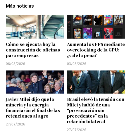
Más noticias
Cómo se ejecuta hoy la
Aumenta los FPS mediante
construcción de oficinas
overclocking de la GPU:
para empresas
¿vale la pena?
06/08/2026
03/08/2026
Javier Milei dijo que la
Brasil elevó la tensión con
minería y la energía
Milei y habló de una
financiarán el final de las
“provocación sin
retenciones al agro
precedentes” en la
relación bilateral
27/07/2026
27/07/2026