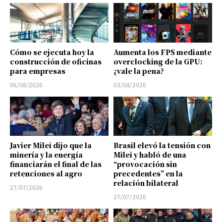
Cómo se ejecuta hoy la
Aumenta los FPS mediante
construcción de oficinas
overclocking de la GPU:
para empresas
¿vale la pena?
06/08/2026
03/08/2026
Javier Milei dijo que la
Brasil elevó la tensión con
minería y la energía
Milei y habló de una
financiarán el final de las
“provocación sin
retenciones al agro
precedentes” en la
relación bilateral
27/07/2026
27/07/2026