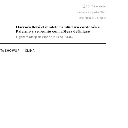
C
16
Córdoba
viernes 7 agosto 2026
Registrarse / Unirse
Llaryora llevó el modelo productivo cordobés a
Palermo y se reunió con la Mesa de Enlace
El gobernador participó de la Expo Rural...
STA SHOWUP
CLIMA