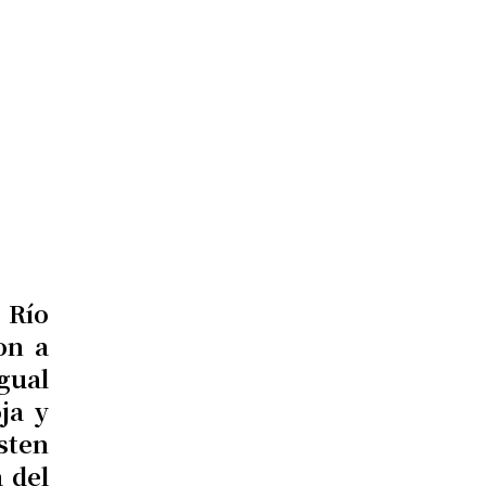
 Río
on a
igual
ja y
sten
 del