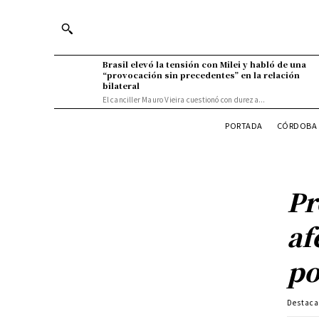
Brasil elevó la tensión con Milei y habló de una
“provocación sin precedentes” en la relación
bilateral
El canciller Mauro Vieira cuestionó con dureza...
PORTADA
CÓRDOBA 
Pr
af
po
Destac