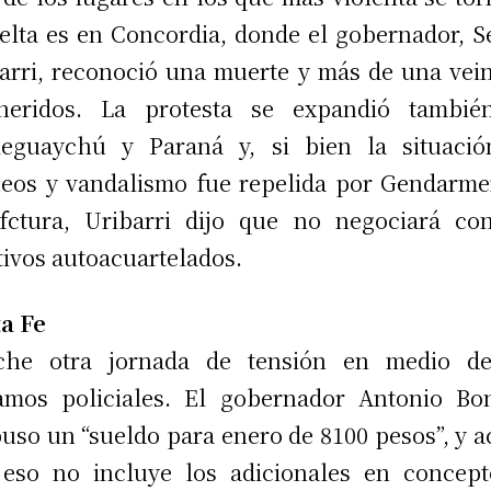
elta es en Concordia, donde el gobernador, S
arri, reconoció una muerte y más de una vei
heridos. La protesta se expandió tambié
leguaychú y Paraná y, si bien la situació
eos y vandalismo fue repelida por Gendarme
fctura, Uribarri dijo que no negociará co
tivos autoacuartelados.
a Fe
che otra jornada de tensión en medio de
amos policiales. El gobernador Antonio Bon
uso un “sueldo para enero de 8100 pesos”, y a
eso no incluye los adicionales en concep