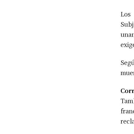
Los
Subj
unan
exig
Segú
muer
Corr
Tam
fra
recl