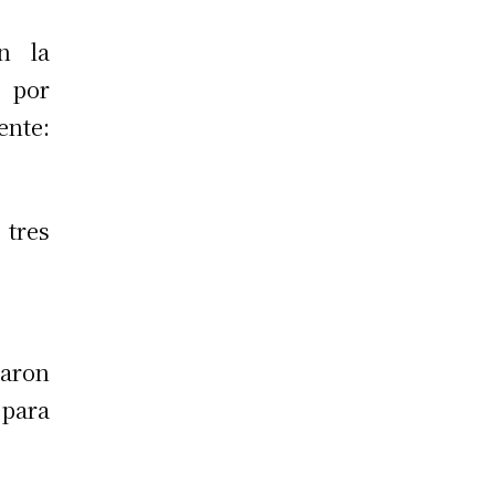
n la
n por
ente:
 tres
aron
para