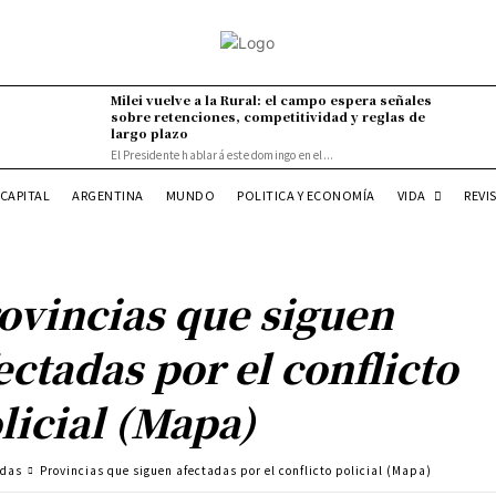
Milei vuelve a la Rural: el campo espera señales
sobre retenciones, competitividad y reglas de
largo plazo
El Presidente hablará este domingo en el...
VIDA
CAPITAL
ARGENTINA
MUNDO
POLITICA Y ECONOMÍA
REVI
ovincias que siguen
ectadas por el conflicto
licial (Mapa)
adas
Provincias que siguen afectadas por el conflicto policial (Mapa)