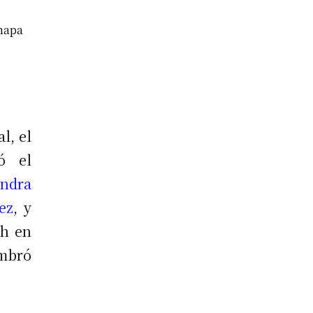
mapa
l, el
ó el
andra
ez
, y
gh en
ombró