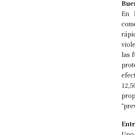
Bue
En 
com
rápi
viol
las 
prot
efec
12,5
pro
“pre
Entr
Uno 