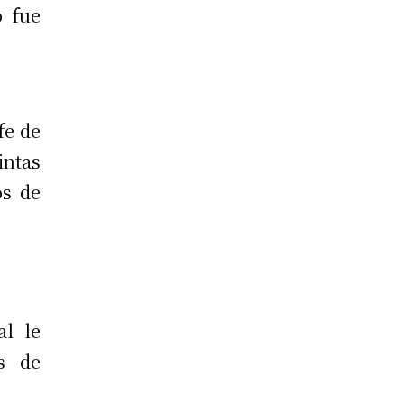
o fue
fe de
ntas
os de
al le
as de