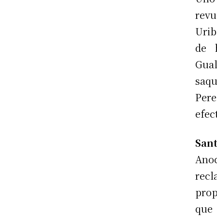
revu
Urib
de 
Gua
saqu
Pere
efec
Sant
Ano
recl
prop
que 