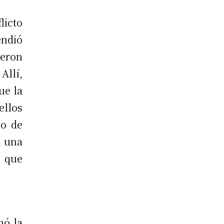
icto
ndió
jeron
Allí,
ue la
ellos
lo de
a una
 que
nó la