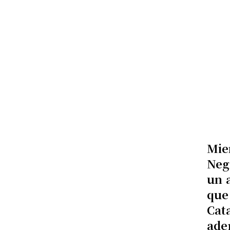
Mie
Neg
un a
que
Cat
ade