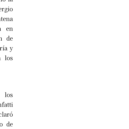
ergio
ntena
n en
n de
ría y
n los
 los
fatti
claró
to de