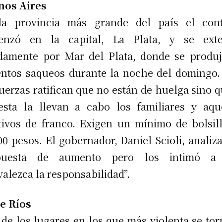
nos Aires
la provincia más grande del país el confl
enzó en la capital, La Plata, y se exte
damente por Mar del Plata, donde se produ
entos saqueos durante la noche del domingo. 
fuerzas ratifican que no están de huelga sino q
esta la llevan a cabo los familiares y aqu
tivos de franco. Exigen un mínimo de bolsil
00 pesos. El gobernador, Daniel Scioli, analiz
puesta de aumento pero los intimó a
valezca la responsabilidad”.
e Ríos
de los lugares en los que más violenta se tor