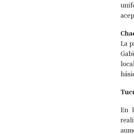
unif
acep
Cha
La p
Gab
loca
bási
Tuc
En l
real
aume