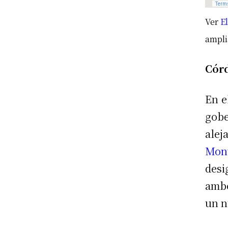
Ver
E
ampl
Cór
En e
gob
ale
Mont
desi
ambo
un n