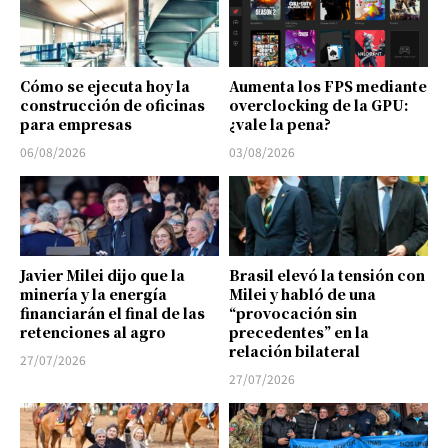
Cómo se ejecuta hoy la
Aumenta los FPS mediante
construcción de oficinas
overclocking de la GPU:
para empresas
¿vale la pena?
06/08/2026
03/08/2026
Javier Milei dijo que la
Brasil elevó la tensión con
minería y la energía
Milei y habló de una
financiarán el final de las
“provocación sin
retenciones al agro
precedentes” en la
relación bilateral
27/07/2026
27/07/2026