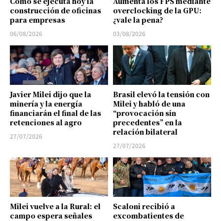
Cómo se ejecuta hoy la
Aumenta los FPS mediante
construcción de oficinas
overclocking de la GPU:
para empresas
¿vale la pena?
06/08/2026
03/08/2026
Javier Milei dijo que la
Brasil elevó la tensión con
minería y la energía
Milei y habló de una
financiarán el final de las
“provocación sin
retenciones al agro
precedentes” en la
relación bilateral
27/07/2026
27/07/2026
Milei vuelve a la Rural: el
Scaloni recibió a
campo espera señales
excombatientes de