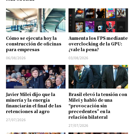
Cómo se ejecuta hoy la
Aumenta los FPS mediante
construcción de oficinas
overclocking de la GPU:
para empresas
¿vale la pena?
06/08/2026
03/08/2026
Javier Milei dijo que la
Brasil elevó la tensión con
minería y la energía
Milei y habló de una
financiarán el final de las
“provocación sin
retenciones al agro
precedentes” en la
relación bilateral
27/07/2026
27/07/2026