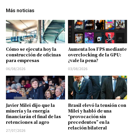
Más noticias
Cómo se ejecuta hoy la
Aumenta los FPS mediante
construcción de oficinas
overclocking de la GPU:
para empresas
¿vale la pena?
06/08/2026
03/08/2026
Javier Milei dijo que la
Brasil elevó la tensión con
minería y la energía
Milei y habló de una
financiarán el final de las
“provocación sin
retenciones al agro
precedentes” en la
relación bilateral
27/07/2026