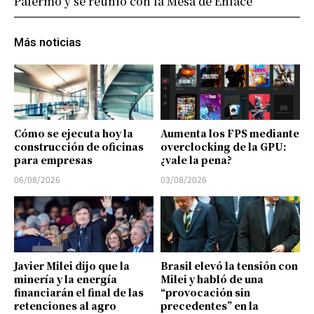
Palermo y se reunió con la Mesa de Enlace
Más noticias
Cómo se ejecuta hoy la
Aumenta los FPS mediante
construcción de oficinas
overclocking de la GPU:
para empresas
¿vale la pena?
06/08/2026
03/08/2026
Javier Milei dijo que la
Brasil elevó la tensión con
minería y la energía
Milei y habló de una
financiarán el final de las
“provocación sin
retenciones al agro
precedentes” en la