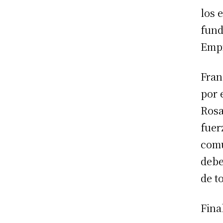
los 
fund
Empr
Fran
por 
Rosa
fuer
comu
debe
de t
Fina