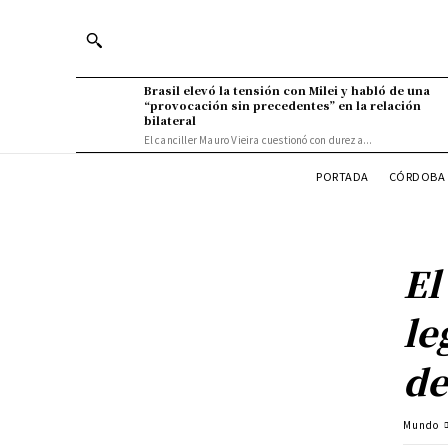
Brasil elevó la tensión con Milei y habló de una
“provocación sin precedentes” en la relación
bilateral
El canciller Mauro Vieira cuestionó con dureza...
PORTADA
CÓRDOBA 
El
le
de
Mundo