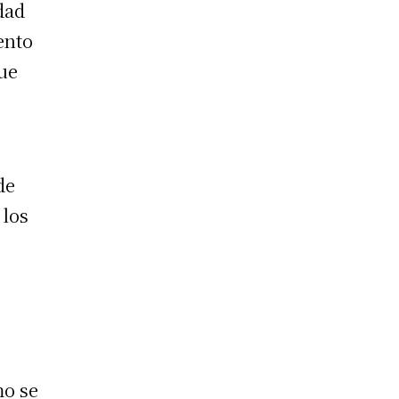
dad
ento
que
de
 los
.
mo se