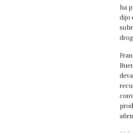
ha p
dijo
subr
drog
Fran
Buen
deva
recu
conv
prod
afir