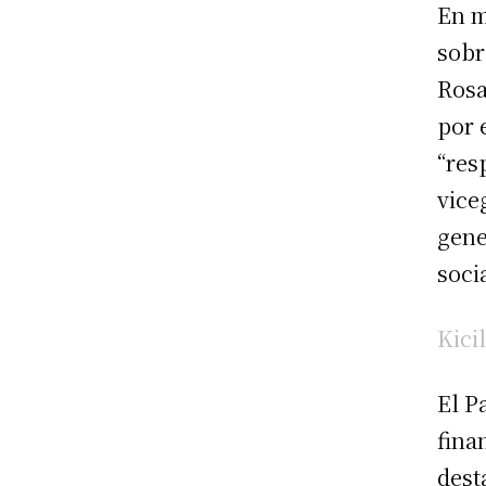
En m
sobr
Rosa
por 
“res
vice
gene
soci
Kici
El P
fina
dest