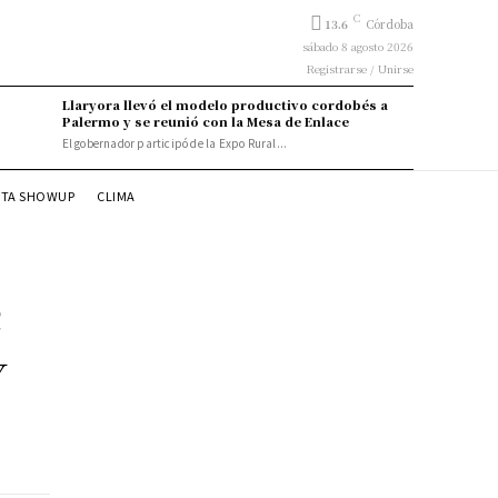
C
13.6
Córdoba
sábado 8 agosto 2026
Registrarse / Unirse
Llaryora llevó el modelo productivo cordobés a
Palermo y se reunió con la Mesa de Enlace
El gobernador participó de la Expo Rural...
STA SHOWUP
CLIMA
a
y