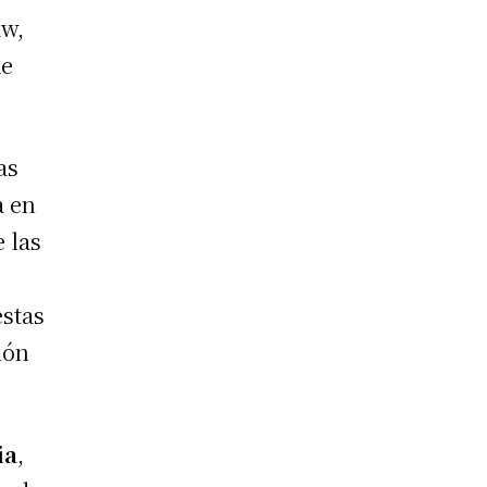
aw,
de
as
a en
 las
estas
ión
ia
,