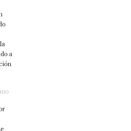
n
do
la
ndo a
ación
cano
or
de