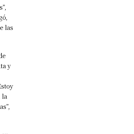
s”,
gó,
e las
 de
ta y
Estoy
 la
as”,