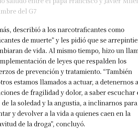
río saludo entre el papa Francisco y Javier Mile
umbre del G7
ás, describió a los narcotraficantes como
ficantes de muerte” y les pidió que se arrepinti
mbiaran de vida. Al mismo tiempo, hizo un lla
 implementación de leyes que respalden los
erzos de prevención y tratamiento. “También
tros estamos llamados a actuar, a detenernos 
aciones de fragilidad y dolor, a saber escuchar 
o de la soledad y la angustia, a inclinarnos para
ntar y devolver a la vida a quienes caen en la
avitud de la droga”, concluyó.