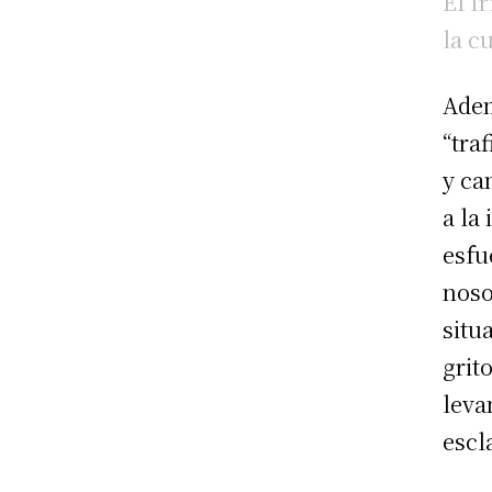
El f
la c
Adem
“tra
y ca
a la
esfu
noso
situ
grit
leva
escl