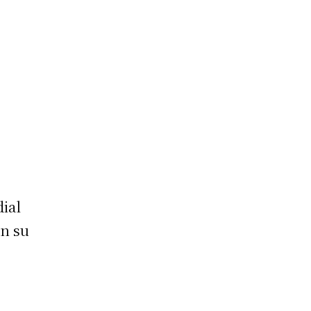
dial
en su