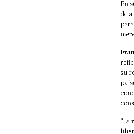
En s
de a
para
mere
Fra
refl
su r
país
conc
cons
“La 
libe