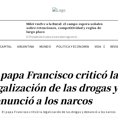
Milei vuelve a la Rural: el campo espera señales
sobre retenciones, competitividad y reglas de
largo plazo
El Presidente hablará este domingo en el...
VIDA
CAPITAL
ARGENTINA
MUNDO
POLITICA Y ECONOMÍA
REVI
 papa Francisco criticó l
galización de las drogas 
nunció a los narcos
El papa Francisco criticó la legalización de las drogas y denunció a los narcos