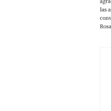
agra
las 
conv
Rosa