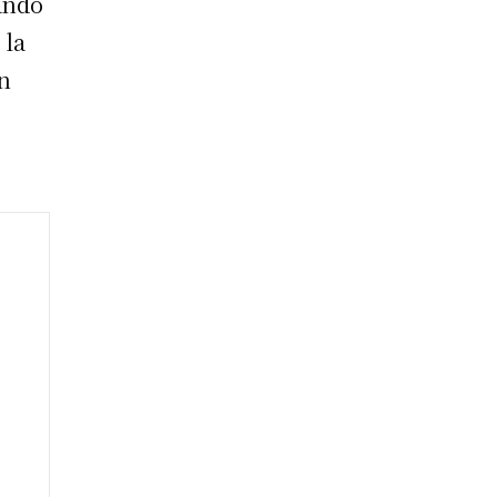
ando
 la
en