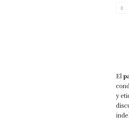
El
p
cond
y et
disc
indeb