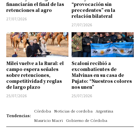
financiarán el final de las
“provocación sin
retenciones al agro
precedentes” en la
relación bilateral
27/07/2026
27/07/2026
Milei vuelve a la Rural: el
Scaloni recibió a
campo espera señales
excombatientes de
sobre retenciones,
Malvinas en su casa de
competitividad y reglas
Pujato: “Nuestros colores
de largo plazo
nos unen”
25/07/2026
25/07/2026
Córdoba
Noticias de cordoba
Argentina
Tendencias:
Mauricio Macri
Gobierno de Córdoba