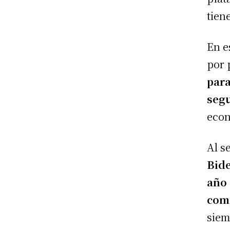
tien
En e
por 
para
segu
econ
Al s
Bide
año 
com
siem