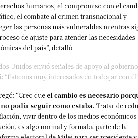
derechos humanos, el compromiso con el cam
ático, el combate al crimen transnacional y
eger las personas más vulnerables mientras s
roceso de ajuste para atender las necesidades
ómicas del país”, detalló.
dos Unidos envió señales de apoyo al gobierno
i: “Estamos muy interesados en trabajar con él
regó: “Creo que
el cambio es necesario porq
 no podía seguir como estaba
. Tratar de red
nflación, vivir dentro de los medios económicos
ación, es algo normal y formaba parte de la
aforma electoral de Milei para ser presidente y