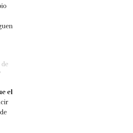
bio
iguen
 de
”
ue el
ucir
 de