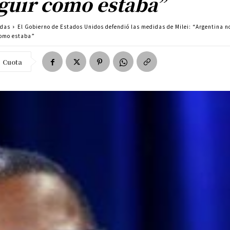
guir como estaba”
adas
El Gobierno de Estados Unidos defendió las medidas de Milei: “Argentina n
como estaba”
Cuota