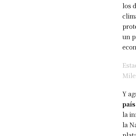
los 
clim
prot
un p
econ
Esta
Mile
Y ag
país
la i
la N
plat