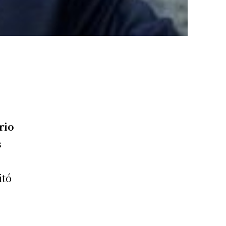
rio
s
itó