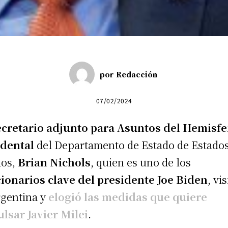
por
Redacción
07/02/2024
ecretario adjunto para Asuntos del Hemisfe
idental
del Departamento de Estado de Estado
dos,
Brian Nichols
, quien es uno de los
ionarios clave del presidente Joe Biden
, vis
rgentina y
elogió las medidas que quiere
lsar Javier Milei
.