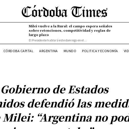
Milei vuelve a la Rural: el campo espera señales
sobre retenciones, competitividad y reglas de
largo plazo
El Presidente hablará este domingo en el...
CÓRDOBA CAPITAL
ARGENTINA
MUNDO
POLITICA Y ECONOMÍA
VI
 Gobierno de Estados
idos defendió las medid
 Milei: “Argentina no po