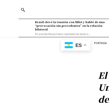
Brasil elevó la tensión con Milei y habló de una
“provocación sin precedentes” en la relación
bilateral
El canciller Mauro Vieira cuestionó con dureza...
PORTADA
ES
El
Un
de