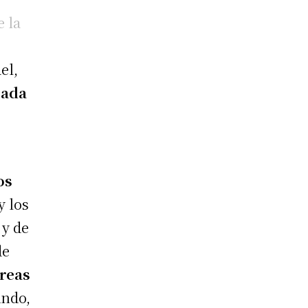
 la
el,
jada
os
y los
 y de
de
áreas
undo,