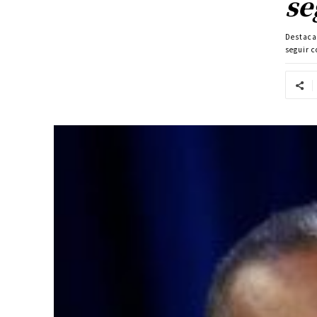
se
Destac
seguir 