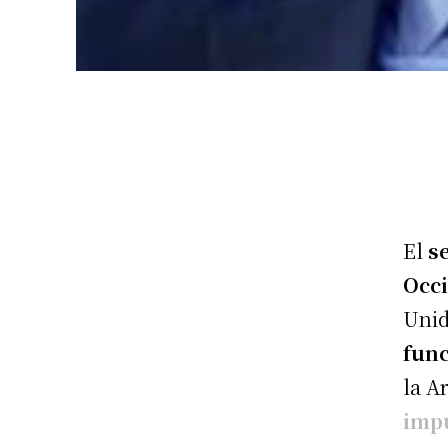
El
s
Occ
Uni
func
la A
impu