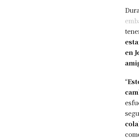
Dura
emba
tene
est
en J
ami
“
Est
camb
esfu
segu
cola
como