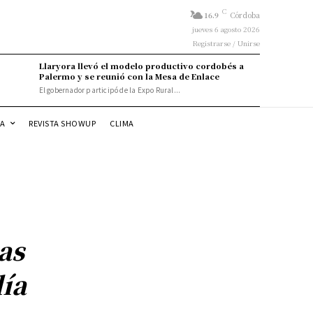
C
16.9
Córdoba
jueves 6 agosto 2026
Registrarse / Unirse
Llaryora llevó el modelo productivo cordobés a
Palermo y se reunió con la Mesa de Enlace
El gobernador participó de la Expo Rural...
DA
REVISTA SHOWUP
CLIMA
as
día