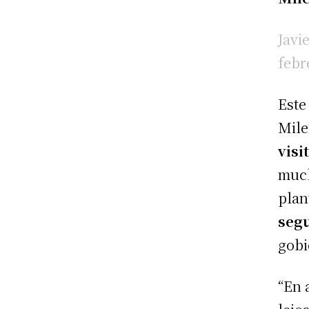
Javi
febr
Este
Mile
visi
much
plan
seg
gobi
“En 