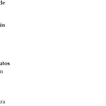
 de
tín
utos
n
ra