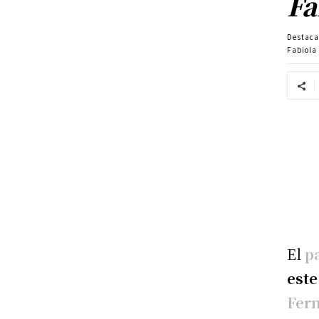
Fa
Destac
Fabiola
El
p
este
Fer