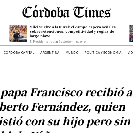
Milei vuelve a la Rural: el campo espera señales
sobre retenciones, competitividad y reglas de
largo plazo
El Presidente hablará este domingo en el...
CÓRDOBA CAPITAL
ARGENTINA
MUNDO
POLITICA Y ECONOMÍA
VI
 papa Francisco recibió a
berto Fernández, quien
istió con su hijo pero sin