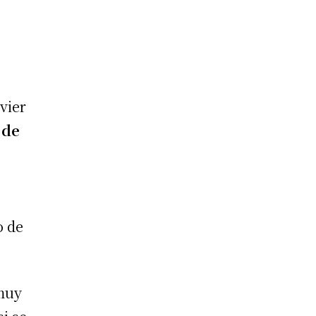
vier
 de
o de
 muy