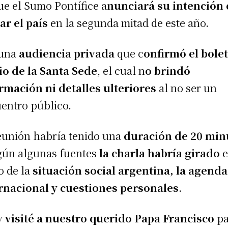
ue el Sumo Pontífice a
nunciará su intención
tar el país
en la segunda mitad de este año.
 una
audiencia privada
que c
onfirmó el bole
io de la Santa Sede
, el cual n
o brindó
rmación ni detalles ulteriores
al no ser un
entro público.
eunión habría tenido una
duración de 20 min
gún algunas fuentes
la charla habría girado
e
o de la
situación social argentina, la agenda
rnacional y cuestiones personales
.
 visité a nuestro querido Papa Francisco
pa