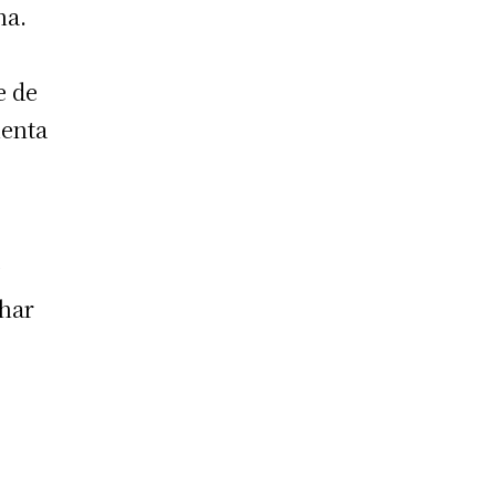
na.
e de
uenta
y
char