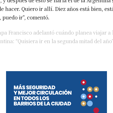
s, y después de esto se haría el de la Argentina 
e hacer. Quiero ir allí. Diez años está bien, est
, puedo ir”, comentó.
apa Francisco adelantó cuándo planea viajar a 
ntina: “Quisiera ir en la segunda mitad del año