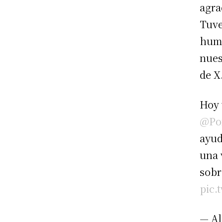
agra
Tuve
humi
nues
de X
Hoy 
@Pon
ayud
una 
sobr
pic.
— Al