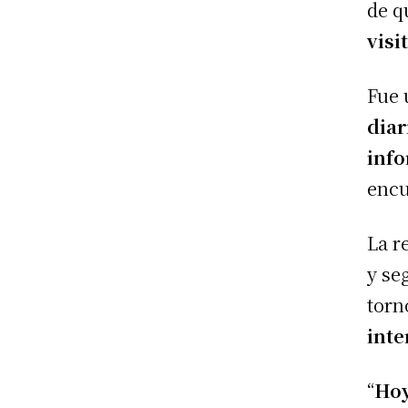
de q
visi
Fue
diar
info
encu
La r
y se
torn
inte
“
Hoy