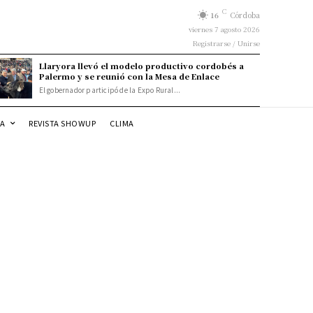
C
16
Córdoba
viernes 7 agosto 2026
Registrarse / Unirse
Llaryora llevó el modelo productivo cordobés a
Palermo y se reunió con la Mesa de Enlace
El gobernador participó de la Expo Rural...
DA
REVISTA SHOWUP
CLIMA