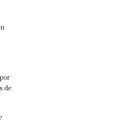
en
 por
s de
e