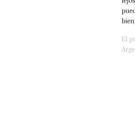
lejo
pued
bien
El p
Arge