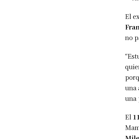
El e
Fra
no p
“Est
quie
porq
una
una 
El
1
Mama
Mile