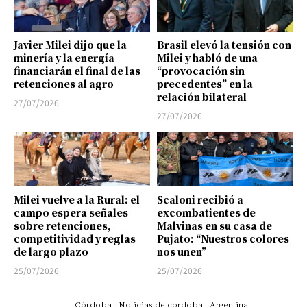
Javier Milei dijo que la
Brasil elevó la tensión con
minería y la energía
Milei y habló de una
financiarán el final de las
“provocación sin
retenciones al agro
precedentes” en la
relación bilateral
27/07/2026
27/07/2026
Milei vuelve a la Rural: el
Scaloni recibió a
campo espera señales
excombatientes de
sobre retenciones,
Malvinas en su casa de
competitividad y reglas
Pujato: “Nuestros colores
de largo plazo
nos unen”
25/07/2026
25/07/2026
Córdoba
Noticias de cordoba
Argentina