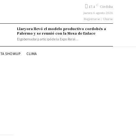
C
17.4
Córdoba
jueves 6 agosto 2026
Registrarse / Unirse
Llaryora llevó el modelo productivo cordobés a
Palermo y se reunió con la Mesa de Enlace
El gobernador participó de la Expo Rural...
STA SHOWUP
CLIMA