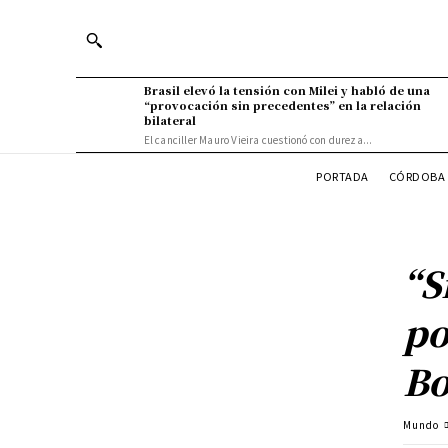
Brasil elevó la tensión con Milei y habló de una
“provocación sin precedentes” en la relación
bilateral
El canciller Mauro Vieira cuestionó con dureza...
PORTADA
CÓRDOBA 
“S
po
Bo
Mundo