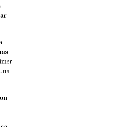
s
Mar
a
nas
rimer
 una
con
usa