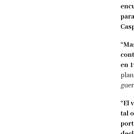
encu
para
Casp
“Mar
cont
en 1
plan
guerr
“El 
tal 
port
decl