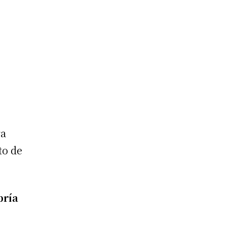
ra
to de
bría