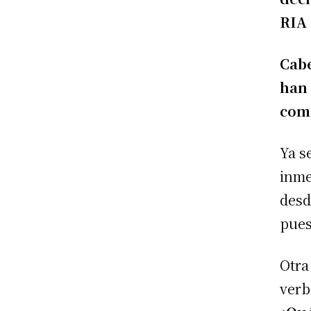
RIA 
Cabe
han 
como
Ya s
inme
desd
pues
Otra
verb