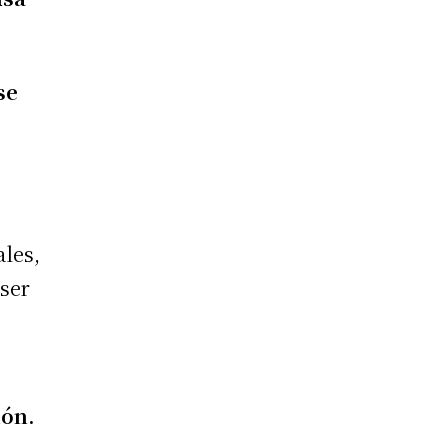
se
ales,
 ser
ión.