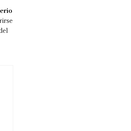
erio
erirse
del