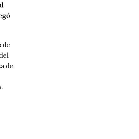
ad
regó
s de
del
sa de
n.