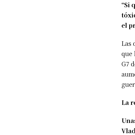
“Si 
tóxi
el p
Las 
que 
G7 d
aume
guer
La r
Unas
Vla