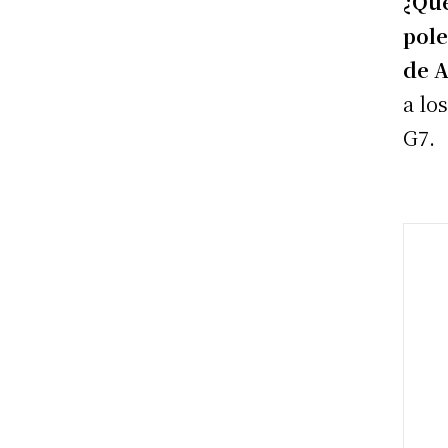
¿Qué
pole
de A
a lo
G7.