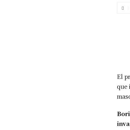
El p
que 
masc
Bori
inva