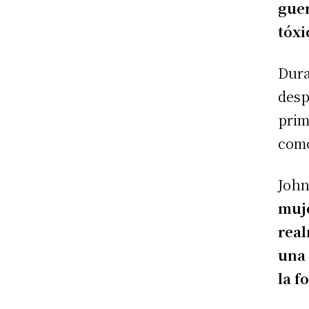
guer
tóxi
Dura
desp
prim
como
John
muje
real
una 
la f