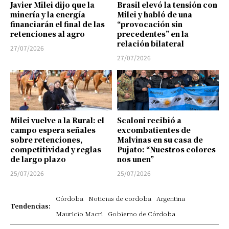
Javier Milei dijo que la
Brasil elevó la tensión con
minería y la energía
Milei y habló de una
financiarán el final de las
“provocación sin
retenciones al agro
precedentes” en la
relación bilateral
27/07/2026
27/07/2026
Milei vuelve a la Rural: el
Scaloni recibió a
campo espera señales
excombatientes de
sobre retenciones,
Malvinas en su casa de
competitividad y reglas
Pujato: “Nuestros colores
de largo plazo
nos unen”
25/07/2026
25/07/2026
Córdoba
Noticias de cordoba
Argentina
Tendencias:
Mauricio Macri
Gobierno de Córdoba