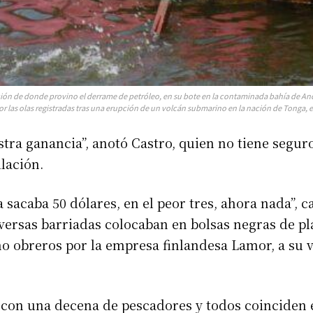
ción de donde provino el derrame de petróleo, en su bote en la contaminada bahía de Ancó
 las olas registradas tras una erupción de un volcán submarino en la nación de Tonga, en
stra ganancia”, anotó Castro, quien no tiene segur
lación.
 sacaba 50 dólares, en el peor tres, ahora nada”, 
ersas barriadas colocaban en bolsas negras de pl
o obreros por la empresa finlandesa Lamor, a su 
con una decena de pescadores y todos coinciden 