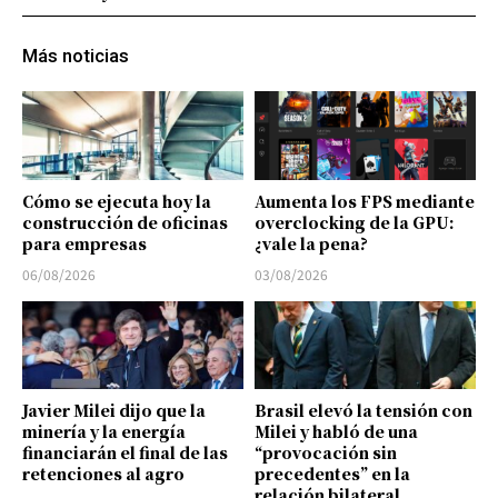
Más noticias
Cómo se ejecuta hoy la
Aumenta los FPS mediante
construcción de oficinas
overclocking de la GPU:
para empresas
¿vale la pena?
06/08/2026
03/08/2026
Javier Milei dijo que la
Brasil elevó la tensión con
minería y la energía
Milei y habló de una
financiarán el final de las
“provocación sin
retenciones al agro
precedentes” en la
relación bilateral