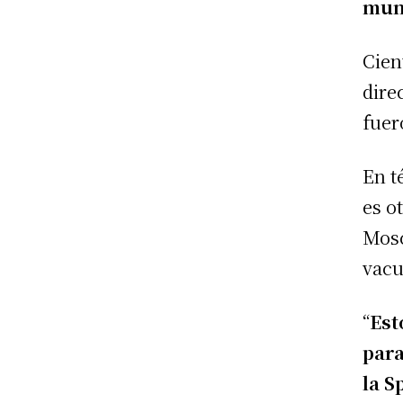
mund
Cien
dire
fuer
En t
es o
Mosc
vacu
“
Est
para
la S