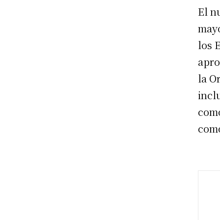
El n
mayo
los 
apro
la O
incl
como
com