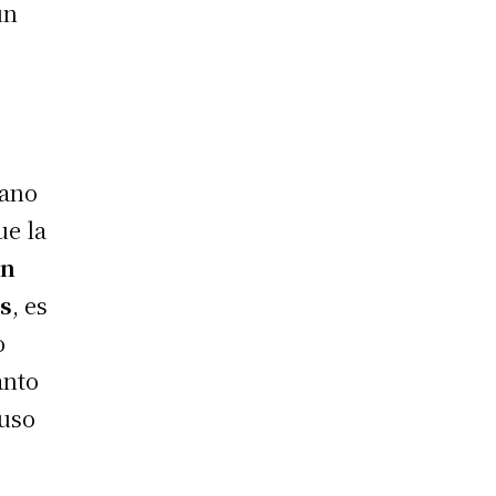
un
s
rano
ue la
en
as
, es
o
anto
 uso