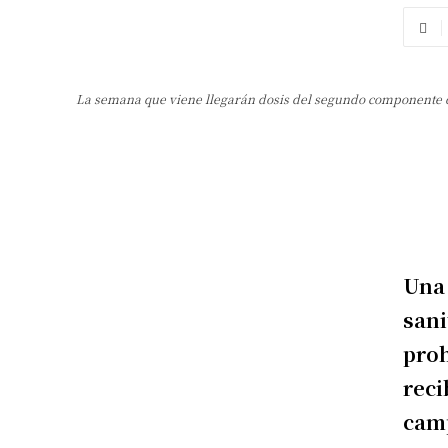
La semana que viene llegarán dosis del segundo componente d
Una
sani
proh
reci
camp