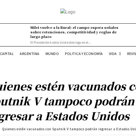
Milei vuelve a la Rural: el campo espera señales
sobre retenciones, competitividad y reglas de
largo plazo
El Presidente hablará este domingo en el...
VIDA
CAPITAL
ARGENTINA
MUNDO
POLITICA Y ECONOMÍA
REVI
ienes estén vacunados 
utnik V tampoco podrán
gresar a Estados Unidos
Quienes estén vacunados con Sputnik V tampoco podrán ingresar a Estados Un