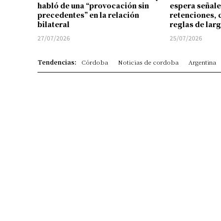
habló de una “provocación sin
espera señale
precedentes” en la relación
retenciones, 
bilateral
reglas de lar
27/07/2026
25/07/2026
Tendencias:
Córdoba
Noticias de cordoba
Argentina