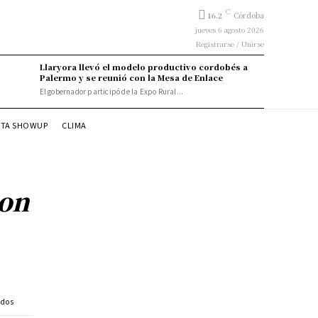
C
16.2
Córdoba
jueves 6 agosto 2026
Registrarse / Unirse
Llaryora llevó el modelo productivo cordobés a
Palermo y se reunió con la Mesa de Enlace
El gobernador participó de la Expo Rural...
STA SHOWUP
CLIMA
con
idos