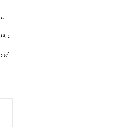
 a
DA o
, así