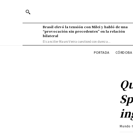
Brasil elevó la tensión con Milei y habló de una
“provocación sin precedentes” en la relación
bilateral
El canciller Mauro Vieira cuestionó con dureza...
PORTADA
CÓRDOBA 
Qu
Sp
in
Mundo