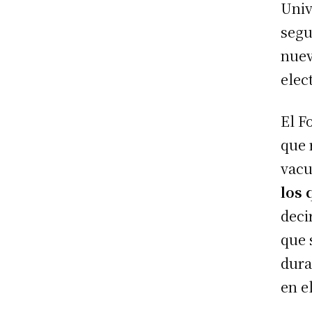
Univ
segu
nuev
elec
El F
que 
vac
los 
deci
que 
dura
en e