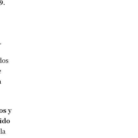
9.
.
dos
e
a
os y
bido
la