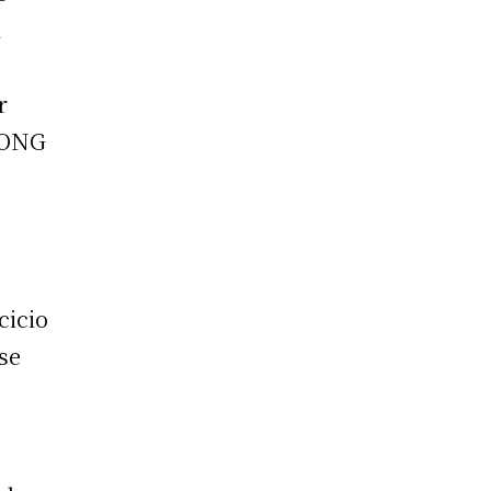
l
r
, ONG
cicio
se
.