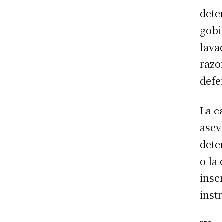
dete
gobi
lava
razo
defe
La c
asev
dete
o la
insc
inst