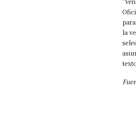
”Ven
Ofic
para
la v
sele
asun
texto
Fuen