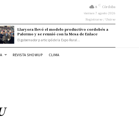
C
8
Córdoba
viernes 7 agosto 2026
Registrarse / Unirse
Llaryora llevó el modelo productivo cordobés a
Palermo y se reunió con la Mesa de Enlace
El gobernador participó de la Expo Rural...
DA
REVISTA SHOWUP
CLIMA
U