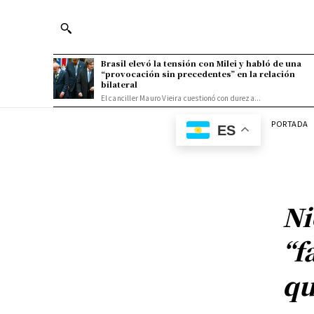
Brasil elevó la tensión con Milei y habló de una
“provocación sin precedentes” en la relación
bilateral
El canciller Mauro Vieira cuestionó con dureza...
PORTADA
ES
Ni
“f
qu