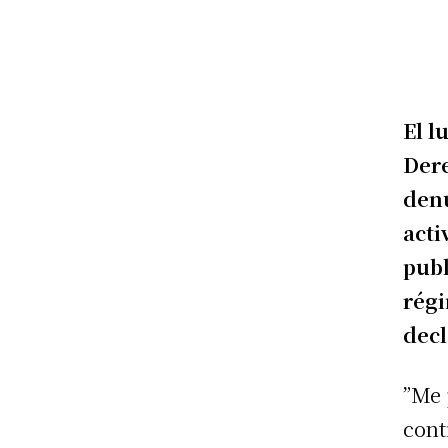
El l
Der
denu
acti
publ
rég
decl
”Me 
cont