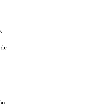
s
 de
ión