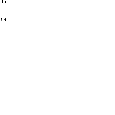
 la
o a