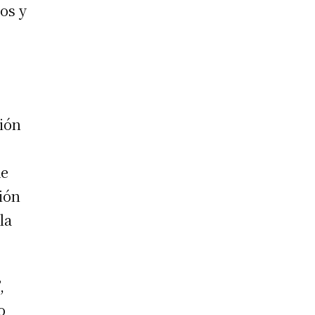
os y
ción
de
ión
la
,
o