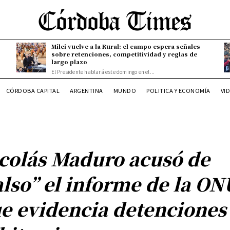
Milei vuelve a la Rural: el campo espera señales
sobre retenciones, competitividad y reglas de
largo plazo
El Presidente hablará este domingo en el...
CÓRDOBA CAPITAL
ARGENTINA
MUNDO
POLITICA Y ECONOMÍA
VI
colás Maduro acusó de
also” el informe de la ON
e evidencia detenciones