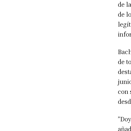
de l
de l
legí
info
Bach
de t
dest
juni
con 
desd
”Doy
añad