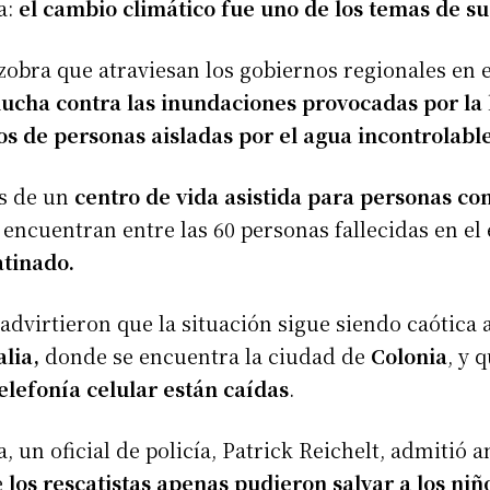
a:
el cambio climático fue uno de los temas de s
zobra que atraviesan los gobiernos regionales en e
lucha contra las inundaciones provocadas por la 
os de personas aisladas por el agua incontrolabl
s de un
centro de vida asistida para personas co
 encuentran entre las 60 personas fallecidas en el
tinado.
advirtieron que la situación sigue siendo caótica a
lia,
donde se encuentra la ciudad de
Colonia
, y 
telefonía celular están caídas
.
, un oficial de policía, Patrick Reichelt, admitió an
e
los rescatistas apenas pudieron salvar a los niñ