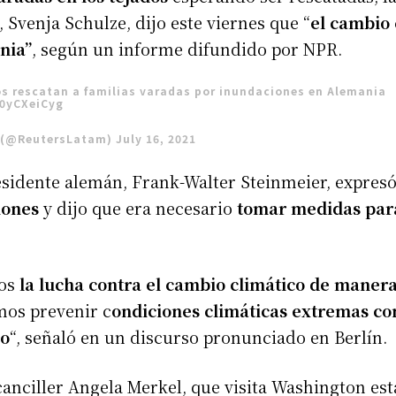
Svenja Schulze, dijo este viernes que “
el cambio 
nia”
, según un informe difundido por NPR.
ros rescatan a familias varadas por inundaciones en Alemania
A0yCXeiCyg
 (@ReutersLatam)
July 16, 2021
esidente alemán, Frank-Walter Steinmeier, expres
iones
y dijo que era necesario
tomar medidas para
os
la lucha contra el cambio climático de maner
os prevenir c
ondiciones climáticas extremas co
do
“, señaló en un discurso pronunciado en Berlín.
 canciller Angela Merkel, que visita Washington es