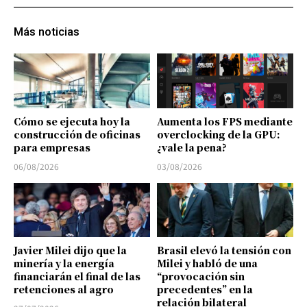
Más noticias
Cómo se ejecuta hoy la
Aumenta los FPS mediante
construcción de oficinas
overclocking de la GPU:
para empresas
¿vale la pena?
06/08/2026
03/08/2026
Javier Milei dijo que la
Brasil elevó la tensión con
minería y la energía
Milei y habló de una
financiarán el final de las
“provocación sin
retenciones al agro
precedentes” en la
relación bilateral