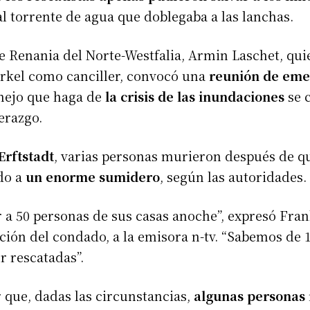
l torrente de agua que doblegaba a las lanchas.
 Renania del Norte-Westfalia, Armin Laschet, qui
rkel como canciller, convocó una
reunión de eme
ejo que haga de
la crisis de las inundaciones
se 
erazgo.
Erftstadt
, varias personas murieron después de q
do a
un enorme sumidero
, según las autoridades.
a 50 personas de sus casas anoche”, expresó Frank
ción del condado, a la emisora ​​n-tv. “Sabemos de
r rescatadas”.
 que, dadas las circunstancias,
algunas personas 