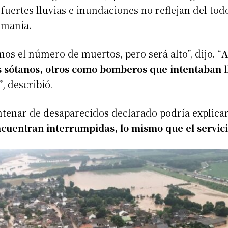
 fuertes lluvias e inundaciones no reflejan del tod
emania.
s el número de muertos, pero será alto”, dijo. “
A
 sótanos, otros como bomberos que intentaban ll
”
, describió.
ntenar de desaparecidos declarado podría explica
ncuentran interrumpidas, lo mismo que el servici