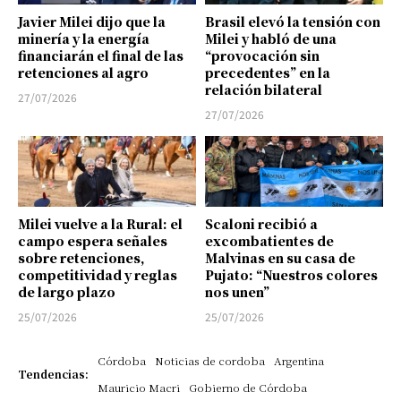
Javier Milei dijo que la
Brasil elevó la tensión con
minería y la energía
Milei y habló de una
financiarán el final de las
“provocación sin
retenciones al agro
precedentes” en la
relación bilateral
27/07/2026
27/07/2026
Milei vuelve a la Rural: el
Scaloni recibió a
campo espera señales
excombatientes de
sobre retenciones,
Malvinas en su casa de
competitividad y reglas
Pujato: “Nuestros colores
de largo plazo
nos unen”
25/07/2026
25/07/2026
Córdoba
Noticias de cordoba
Argentina
Tendencias:
Mauricio Macri
Gobierno de Córdoba