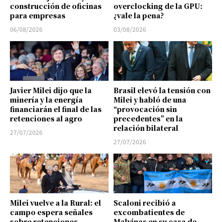
construcción de oficinas
overclocking de la GPU:
para empresas
¿vale la pena?
06/08/2026
03/08/2026
Javier Milei dijo que la
Brasil elevó la tensión con
minería y la energía
Milei y habló de una
financiarán el final de las
“provocación sin
retenciones al agro
precedentes” en la
relación bilateral
27/07/2026
27/07/2026
Milei vuelve a la Rural: el
Scaloni recibió a
campo espera señales
excombatientes de
sobre retenciones,
Malvinas en su casa de