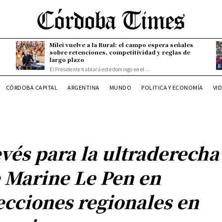
Milei vuelve a la Rural: el campo espera señales
sobre retenciones, competitividad y reglas de
largo plazo
El Presidente hablará este domingo en el...
CÓRDOBA CAPITAL
ARGENTINA
MUNDO
POLITICA Y ECONOMÍA
VI
vés para la ultraderecha
 Marine Le Pen en
ecciones regionales en