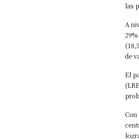
las 
A ni
29% 
(18,
de v
El p
(LRE
prob
Con 
cent
logr