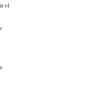
ir el
e
s