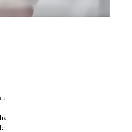
un
cha
de