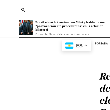
Brasil elevó la tensión con Milei y habló de una
“provocación sin precedentes” en la relación
bilateral
El canciller Mauro Vieira cuestionó con dureza...
PORTADA
ES
Re
de
el