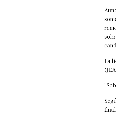
Aunq
some
remo
sobr
cand
La l
(JEA
“Sob
Segú
fina