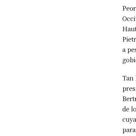
Peor
Occi
Haut
Piet
a pe
gobi
Tan 
pres
Bert
de l
cuya
para