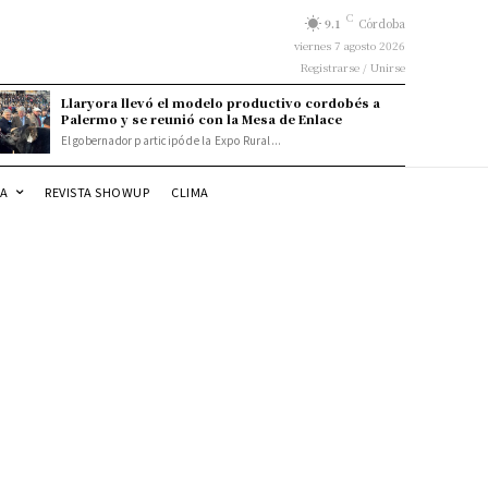
C
9.1
Córdoba
viernes 7 agosto 2026
Registrarse / Unirse
Llaryora llevó el modelo productivo cordobés a
Palermo y se reunió con la Mesa de Enlace
El gobernador participó de la Expo Rural...
DA
REVISTA SHOWUP
CLIMA