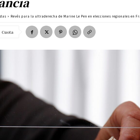
ancia
adas
Revés para la ultraderecha de Marine Le Pen en elecciones regionales en F
Cuota