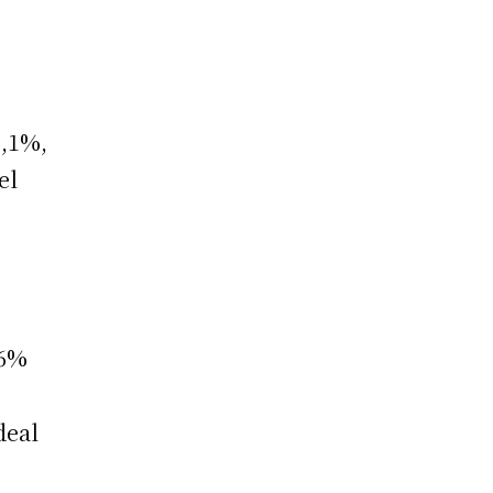
9,1%,
el
46%
deal