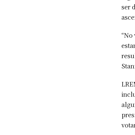
ser 
asce
“No 
esta
resu
Stan
LREM
incl
algu
pres
vota