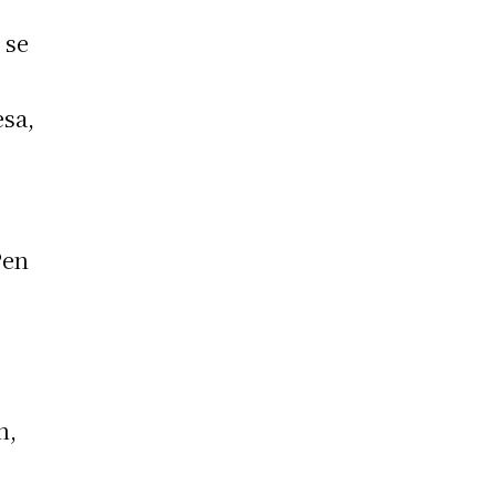
 se
esa,
Pen
n,