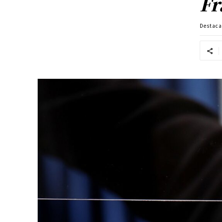
Fr
Destac