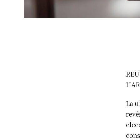
REU
HAR
La u
revé
elec
cons