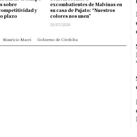
s sobre
excombatientes de Malvinas en
competitividad y
su casa de Pujato: “Nuestros
go plazo
colores nos unen”
25/07/2026
Mauricio Macri
Gobierno de Córdoba