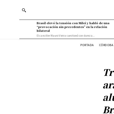
Brasil elevó la tensión con Milei y habló de una
“provocación sin precedentes” en la relación
bilateral
El canciller Mauro Vieira cuestionó con dureza...
PORTADA
CÓRDOBA 
Tr
ar
al
Br