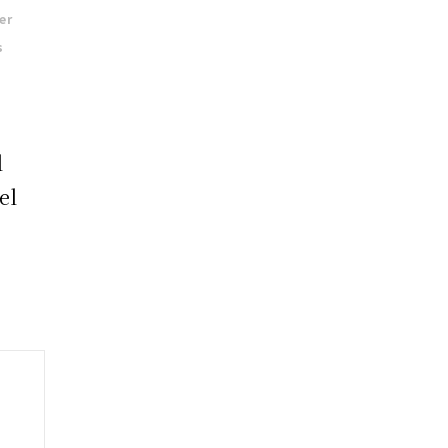
er
s
l
el