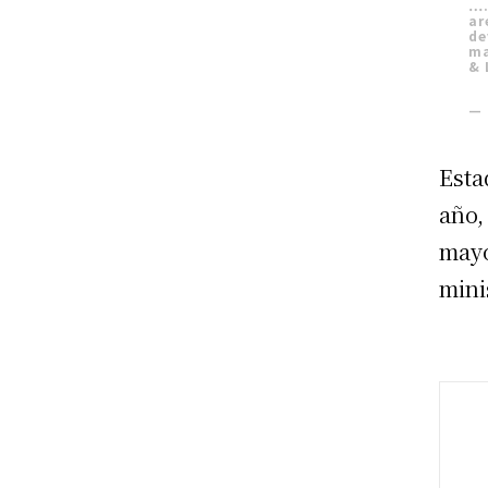
….
ar
de
ma
& 
— 
Esta
año,
mayo
mini