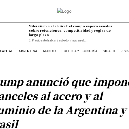
Milei vuelve a la Rural: el campo espera señales
sobre retenciones, competitividad y reglas de
largo plazo
El Presidente hablará este domingo en el...
VIDA
CAPITAL
ARGENTINA
MUNDO
POLITICA Y ECONOMÍA
REVI
ump anunció que impon
anceles al acero y al
uminio de la Argentina y
asil