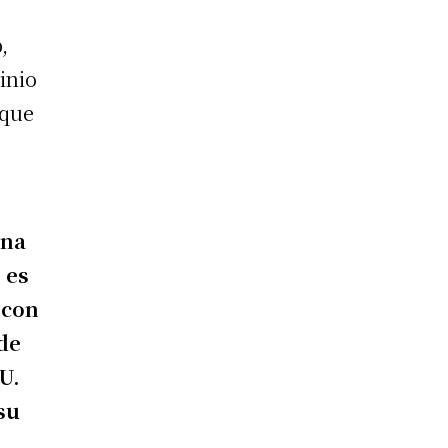
,
inio
 que
una
 es
 con
 de
U.
su