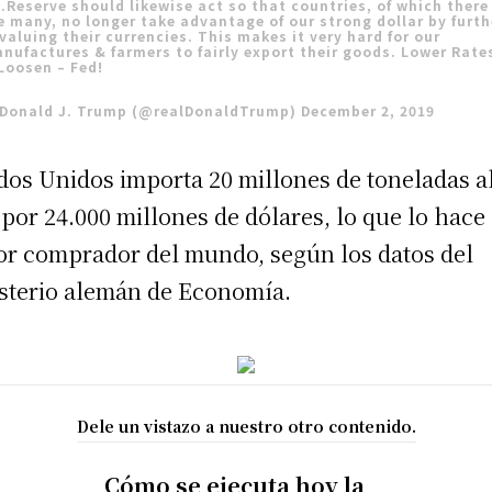
.Reserve should likewise act so that countries, of which there
e many, no longer take advantage of our strong dollar by furth
valuing their currencies. This makes it very hard for our
nufactures & farmers to fairly export their goods. Lower Rate
Loosen – Fed!
Donald J. Trump (@realDonaldTrump)
December 2, 2019
dos Unidos importa 20 millones de toneladas a
 por 24.000 millones de dólares, lo que lo hace 
r comprador del mundo, según los datos del
sterio alemán de Economía.
Dele un vistazo a nuestro otro contenido.
Cómo se ejecuta hoy la