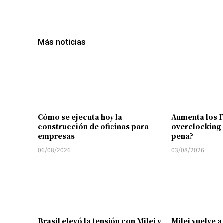
Más noticias
Cómo se ejecuta hoy la
Aumenta los 
construcción de oficinas para
overclocking 
empresas
pena?
06/08/2026
03/08/2026
Brasil elevó la tensión con Milei y
Milei vuelve a