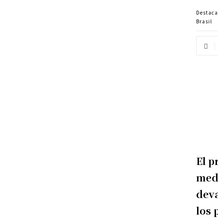
Destac
Brasil
El p
medi
deva
los 