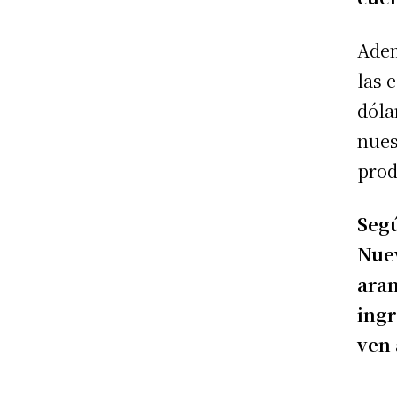
Adem
las 
dóla
nues
prod
Segú
Nue
aran
ingr
ven 