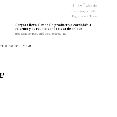
C
16.9
Córdoba
jueves 6 agosto 2026
Registrarse / Unirse
Llaryora llevó el modelo productivo cordobés a
Palermo y se reunió con la Mesa de Enlace
El gobernador participó de la Expo Rural...
STA SHOWUP
CLIMA
e