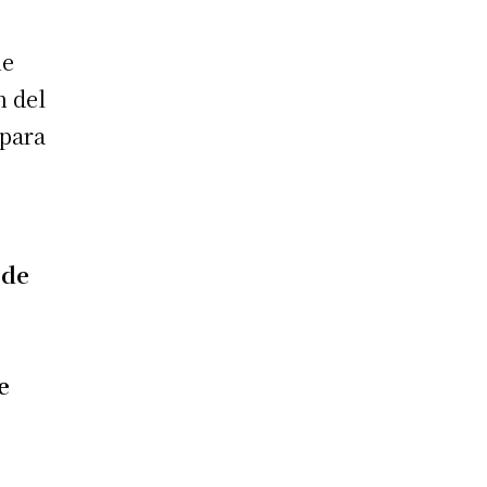
ue
n del
 para
 de
e