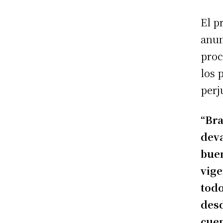
El p
anun
proc
los 
perj
“Bra
deva
buen
vige
todo
desd
cuen