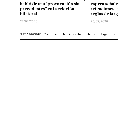
habló de una “provocación sin
espera señale
precedentes” en la relación
retenciones, 
bilateral
reglas de lar
27/07/2026
25/07/2026
Tendencias:
Córdoba
Noticias de cordoba
Argentina