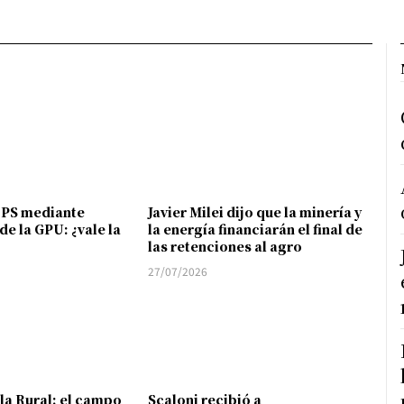
FPS mediante
Javier Milei dijo que la minería y
de la GPU: ¿vale la
la energía financiarán el final de
las retenciones al agro
27/07/2026
 la Rural: el campo
Scaloni recibió a