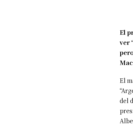
El p
ver 
pero
Mac
El m
“Arg
del 
pres
Albe