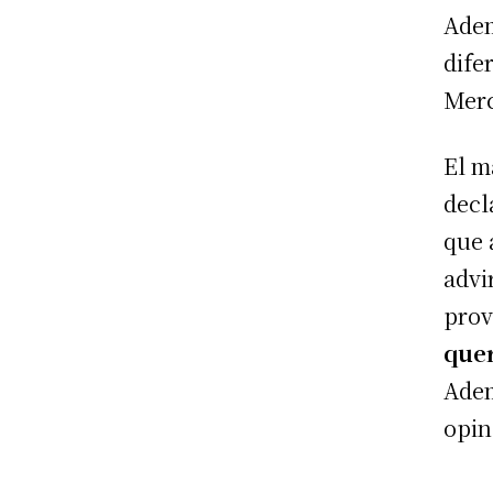
Adem
dife
Merc
El m
decl
que 
advi
prov
quer
Adem
opin