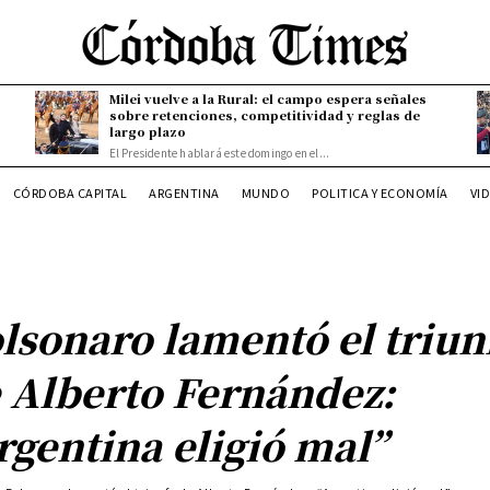
Milei vuelve a la Rural: el campo espera señales
sobre retenciones, competitividad y reglas de
largo plazo
El Presidente hablará este domingo en el...
CÓRDOBA CAPITAL
ARGENTINA
MUNDO
POLITICA Y ECONOMÍA
VI
lsonaro lamentó el triun
 Alberto Fernández:
rgentina eligió mal”