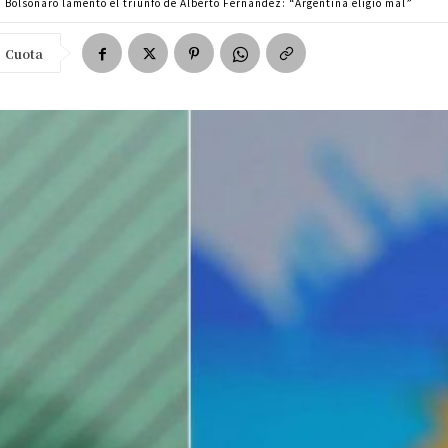
Bolsonaro lamentó el triunfo de Alberto Fernández: “Argentina eligió mal”
Cuota