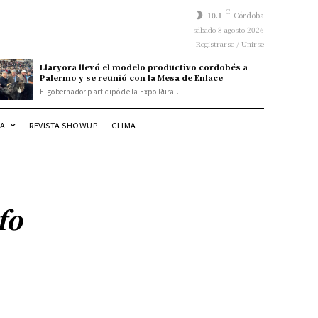
C
10.1
Córdoba
sábado 8 agosto 2026
Registrarse / Unirse
Llaryora llevó el modelo productivo cordobés a
Palermo y se reunió con la Mesa de Enlace
El gobernador participó de la Expo Rural...
DA
REVISTA SHOWUP
CLIMA
fo