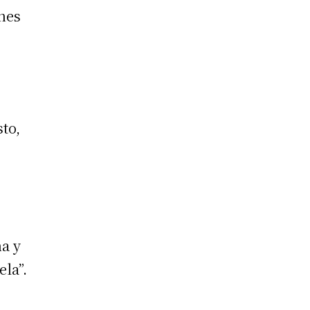
ones
sto,
na y
ela”.