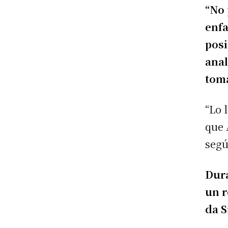
“No 
enfa
posi
anal
toma
“Lo 
que 
segú
Dura
un r
da S