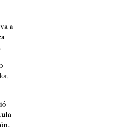
a
 va a
ea
.
eo
dor,
ió
Lula
ión.