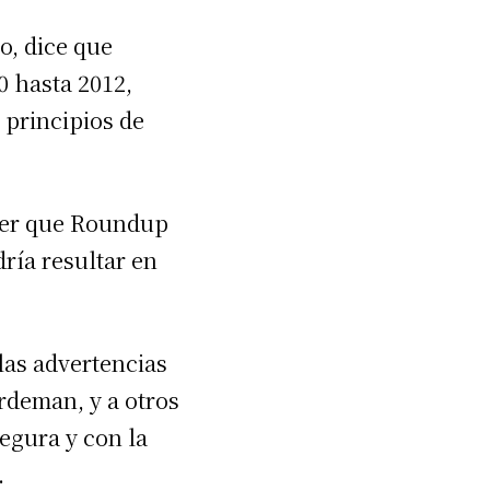
o, dice que
0 hasta 2012,
principios de
aber que Roundup
dría resultar en
as advertencias
rdeman, y a otros
segura y con la
.