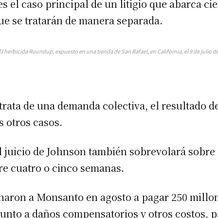
 el caso principal de un litigio que abarca ci
que se tratarán de manera separada.
herbicida Roundup, expuesto en una tienda de San Rafael, en California, el 9 de julio d
 trata de una demanda colectiva, el resultado
s otros casos.
 juicio de Johnson también sobrevolará sobre e
re cuatro o cinco semanas.
naron a Monsanto en agosto a pagar 250 millon
junto a daños compensatorios y otros costos, 