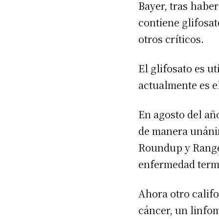
Bayer, tras habe
contiene glifosa
otros críticos.
El glifosato es u
actualmente es e
En agosto del añ
de manera unánim
Roundup y Ranger
enfermedad term
Ahora otro calif
cáncer, un linfo