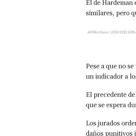
El de Hardeman es
similares, pero 
AFP/Archivos / JOSH EDELSON El 
Pese a que no se
un indicador a lo
El precedente del
que se espera du
Los jurados orde
daños punitivos 