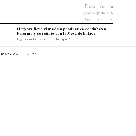
C
15.8
Córdoba
jueves 6 agosto 2026
Registrarse / Unirse
Llaryora llevó el modelo productivo cordobés a
Palermo y se reunió con la Mesa de Enlace
El gobernador participó de la Expo Rural...
STA SHOWUP
CLIMA
n