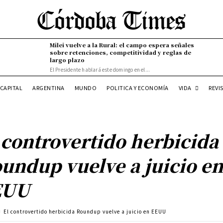
Milei vuelve a la Rural: el campo espera señales
sobre retenciones, competitividad y reglas de
largo plazo
El Presidente hablará este domingo en el...
VIDA
CAPITAL
ARGENTINA
MUNDO
POLITICA Y ECONOMÍA
REVI
 controvertido herbicida
undup vuelve a juicio e
EUU
El controvertido herbicida Roundup vuelve a juicio en EEUU