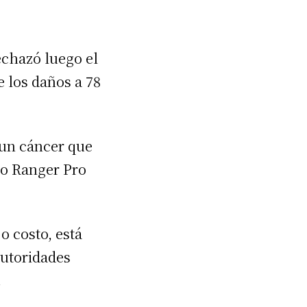
echazó luego el
 los daños a 78
 un cáncer que
do Ranger Pro
jo costo, está
autoridades
.