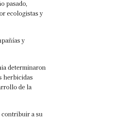
ño pasado,
or ecologistas y
mpañías y
rnia determinaron
s herbicidas
rollo de la
contribuir a su