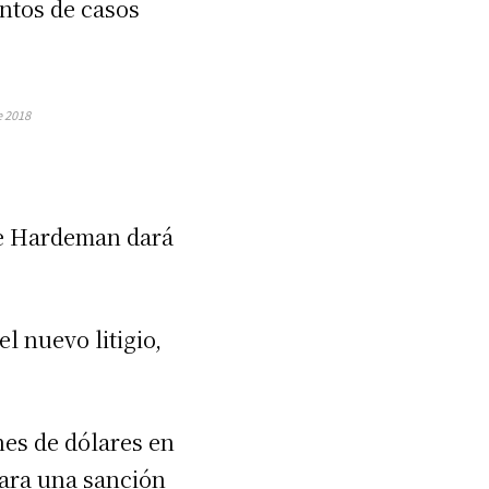
entos de casos
e 2018
 de Hardeman dará
l nuevo litigio,
es de dólares en
para una sanción