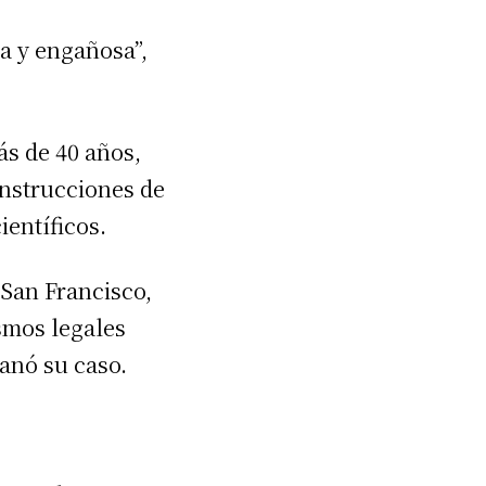
a y engañosa”,
s de 40 años,
instrucciones de
ientíficos.
 San Francisco,
smos legales
ganó su caso.