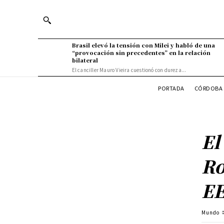
Brasil elevó la tensión con Milei y habló de una
“provocación sin precedentes” en la relación
bilateral
El canciller Mauro Vieira cuestionó con dureza...
PORTADA
CÓRDOBA 
El
Ro
E
Mundo