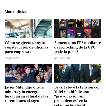
Más noticias
Cómo se ejecuta hoy la
Aumenta los FPS mediante
construcción de oficinas
overclocking de la GPU:
para empresas
¿vale la pena?
06/08/2026
03/08/2026
Javier Milei dijo que la
Brasil elevó la tensión con
minería y la energía
Milei y habló de una
financiarán el final de las
“provocación sin
retenciones al agro
precedentes” en la
relación bilateral