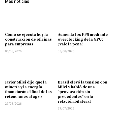
Más noticias
Cómo se ejecuta hoy la
Aumenta los FPS mediante
construcción de oficinas
overclocking de la GPU:
para empresas
¿vale la pena?
06/08/2026
03/08/2026
Javier Milei dijo que la
Brasil elevó la tensión con
minería y la energía
Milei y habló de una
financiarán el final de las
“provocación sin
retenciones al agro
precedentes” en la
relación bilateral
27/07/2026
27/07/2026