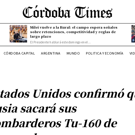
Milei vuelve a la Rural: el campo espera señales
sobre retenciones, competitividad y reglas de
largo plazo
El Presidente hablará este domingo en el...
CÓRDOBA CAPITAL
ARGENTINA
MUNDO
POLITICA Y ECONOMÍA
VI
tados Unidos confirmó q
sia sacará sus
mbarderos Tu-160 de