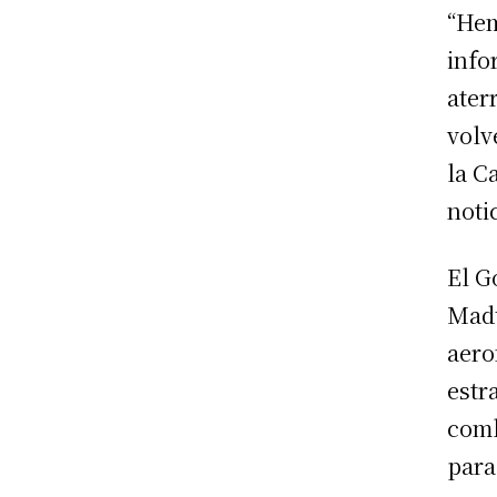
“Hem
info
ater
volv
la C
noti
El G
Madu
aero
estr
comb
para