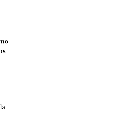
rno
os
la