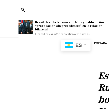
Brasil elevó la tensión con Milei y habló de una
“provocación sin precedentes” en la relación
bilateral
El canciller Mauro Vieira cuestionó con dureza...
PORTADA
ES
Es
Ru
bo