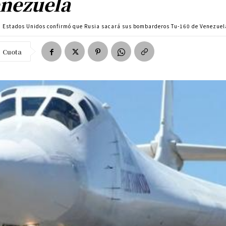
nezuela
Estados Unidos confirmó que Rusia sacará sus bombarderos Tu-160 de Venezuel
Cuota