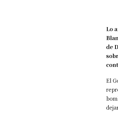
Lo a
Blan
de D
sobr
cont
El G
repr
bomb
deja