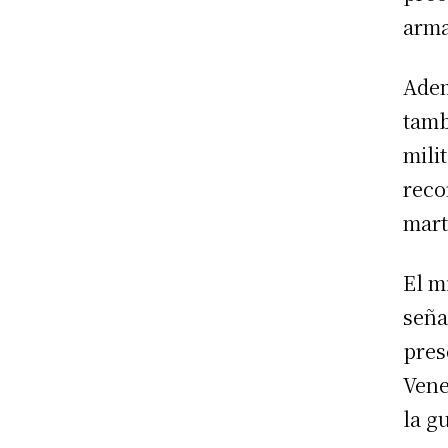
arma
Adem
tamb
mili
reco
mart
El m
seña
pres
Vene
la g