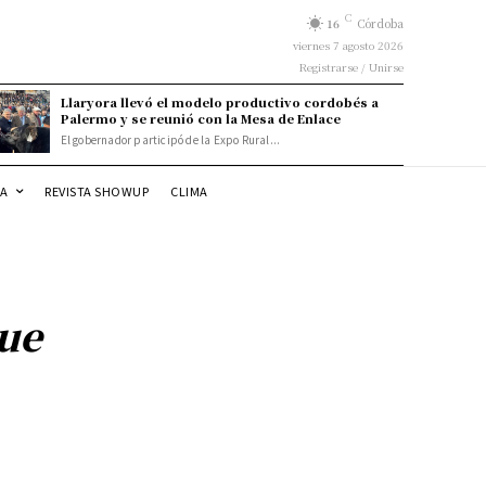
C
16
Córdoba
viernes 7 agosto 2026
Registrarse / Unirse
Llaryora llevó el modelo productivo cordobés a
Palermo y se reunió con la Mesa de Enlace
El gobernador participó de la Expo Rural...
DA
REVISTA SHOWUP
CLIMA
ue