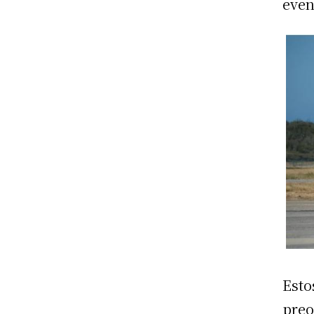
even
Esto
preo