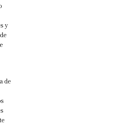
o
s y
 de
de
a de
os
es
te