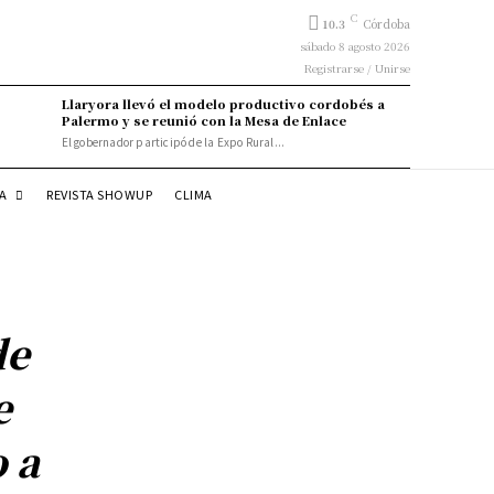
C
10.3
Córdoba
sábado 8 agosto 2026
Registrarse / Unirse
Llaryora llevó el modelo productivo cordobés a
Palermo y se reunió con la Mesa de Enlace
El gobernador participó de la Expo Rural...
DA
REVISTA SHOWUP
CLIMA
de
e
 a