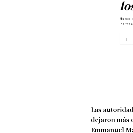
lo
Mundo
los "ch
Las autorida
dejaron más d
Emmanuel Macr