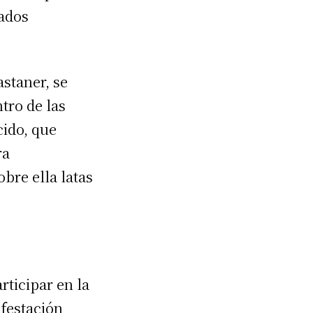
bados
staner, se
tro de las
cido, que
ra
bre ella latas
rticipar en la
festación