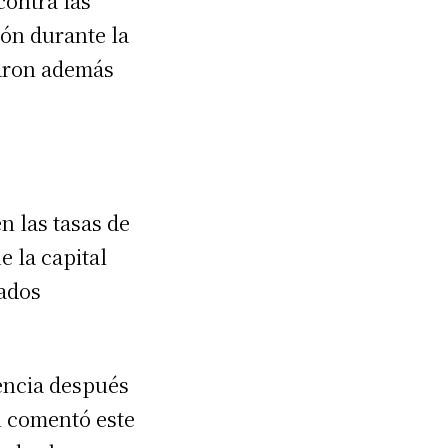
contra las
ión durante la
raron además
n las tasas de
e la capital
bados
encia después
n comentó este