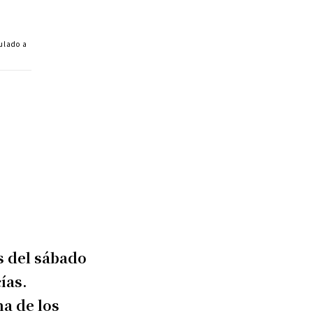
ulado a
s del sábado
ías.
na de los