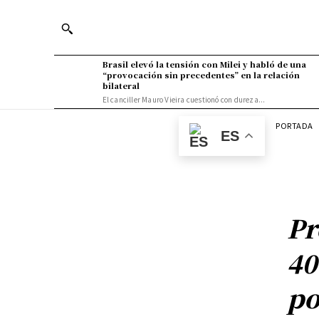
Brasil elevó la tensión con Milei y habló de una
“provocación sin precedentes” en la relación
bilateral
El canciller Mauro Vieira cuestionó con dureza...
PORTADA
ES
Pr
40
po