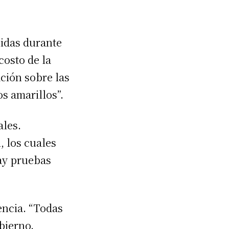
nidas durante
costo de la
ción sobre las
s amarillos”.
ales.
, los cuales
hay pruebas
encia. “Todas
bierno.