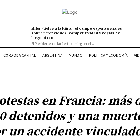
Milei vuelve a la Rural: el campo espera señales
sobre retenciones, competitividad y reglas de
largo plazo
El Presidente hablará este domingo en el...
VI
CÓRDOBA CAPITAL
ARGENTINA
MUNDO
POLITICA Y ECONOMÍA
otestas en Francia: más 
0 detenidos y una muert
r un accidente vinculado