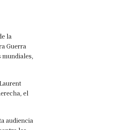
de la
ra Guerra
s mundiales,
.
 Laurent
erecha, el
ta audiencia