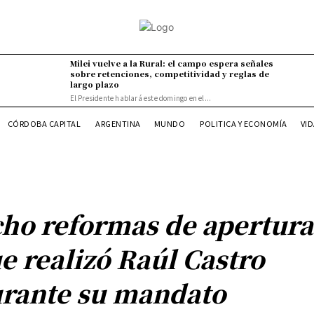
Milei vuelve a la Rural: el campo espera señales
sobre retenciones, competitividad y reglas de
largo plazo
El Presidente hablará este domingo en el...
VI
CÓRDOBA CAPITAL
ARGENTINA
MUNDO
POLITICA Y ECONOMÍA
ho reformas de apertura
e realizó Raúl Castro
rante su mandato