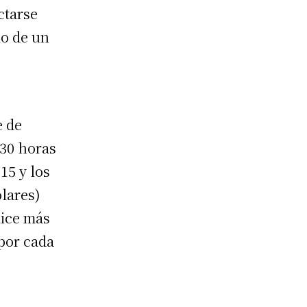
ctarse
io de un
e de
 30 horas
15 y los
lares)
lice más
por cada