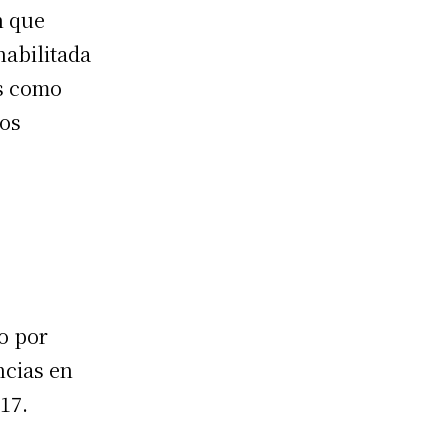
n que
habilitada
es como
los
o por
ncias en
17.