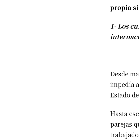
propia s
1- Los c
internac
Desde mar
impedía a
Estado de
Hasta ese
parejas q
trabajado