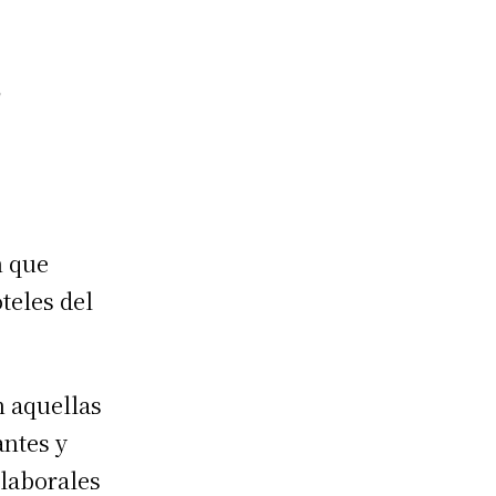
n que
teles del
n aquellas
antes y
 laborales