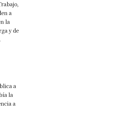
Trabajo,
den a
n la
rga y de
.
blica a
bía la
ncia a