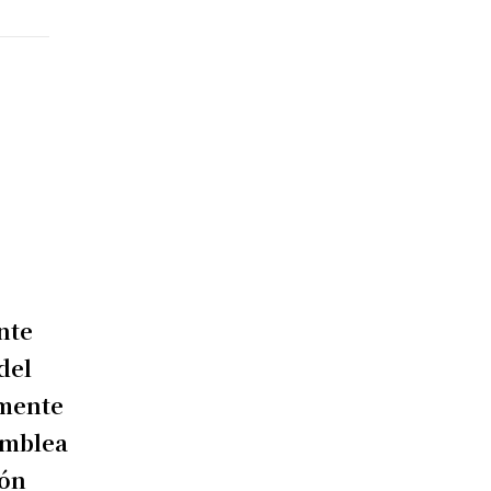
nte
del
lmente
amblea
ión