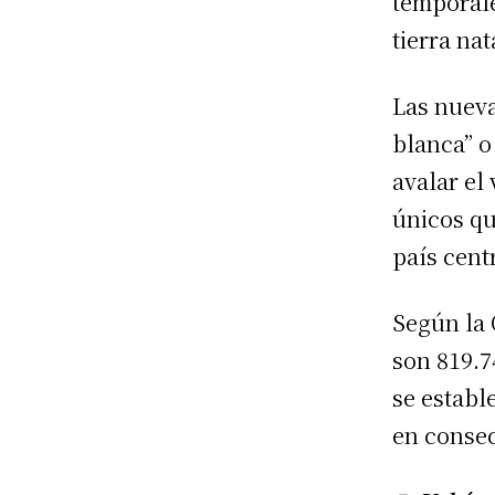
temporale
tierra nat
Las nueva
blanca” o
avalar el
únicos qu
país cent
Según la 
son 819.7
se establ
en consec