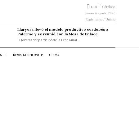
C
15.8
Córdoba
jueves 6 agosto 2026
Registrarse / Unirse
Llaryora llevó el modelo productivo cordobés a
Palermo y se reunió con la Mesa de Enlace
El gobernador participó de la Expo Rural...
DA
REVISTA SHOWUP
CLIMA