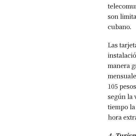
telecomun
son limit
cubano.
Las tarje
instalaci
manera gr
mensuales
105 pesos
según la 
tiempo la
hora extr
4- Turism