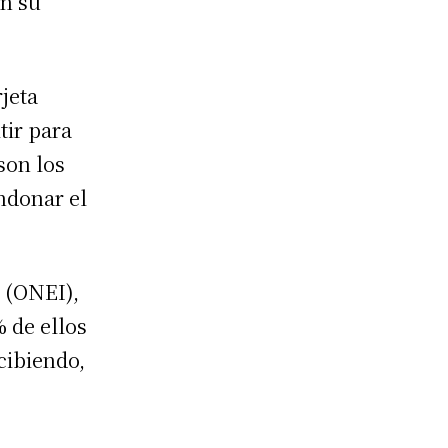
en su
jeta
tir para
son los
ndonar el
n (ONEI),
% de ellos
cibiendo,