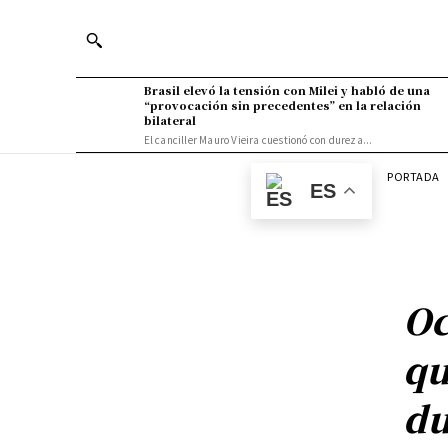
Brasil elevó la tensión con Milei y habló de una
“provocación sin precedentes” en la relación
bilateral
El canciller Mauro Vieira cuestionó con dureza...
PORTADA
ES
Oc
qu
du