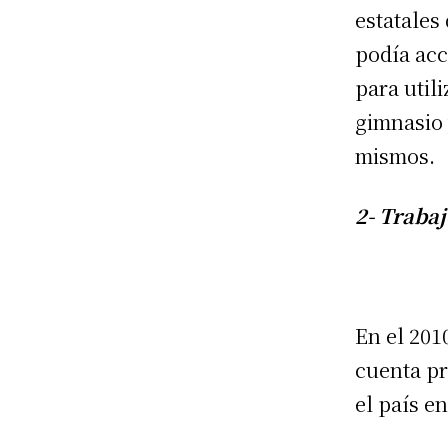
estatales
podía acc
para util
gimnasio 
mismos.
2- Traba
En el 201
cuenta pr
el país e