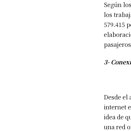
Según los
los traba
579.415 p
elaboraci
pasajeros
3- Conex
Desde el 
internet 
idea de q
una red o