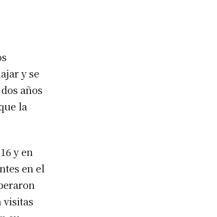
os
ajar y se
r dos años
que la
016 y en
ntes en el
uperaron
 visitas