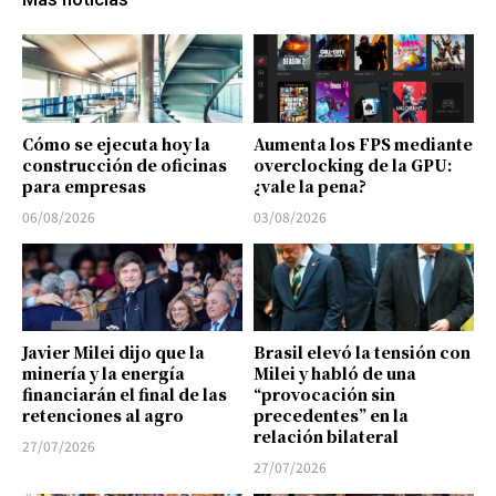
Cómo se ejecuta hoy la
Aumenta los FPS mediante
construcción de oficinas
overclocking de la GPU:
para empresas
¿vale la pena?
06/08/2026
03/08/2026
Javier Milei dijo que la
Brasil elevó la tensión con
minería y la energía
Milei y habló de una
financiarán el final de las
“provocación sin
retenciones al agro
precedentes” en la
relación bilateral
27/07/2026
27/07/2026