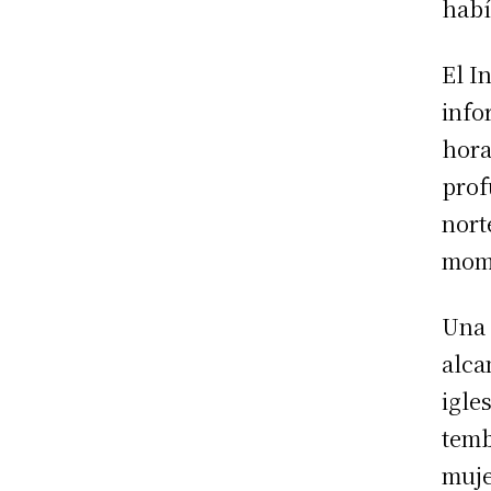
habí
El I
info
hora
prof
nort
mome
Una 
alca
igle
temb
muje