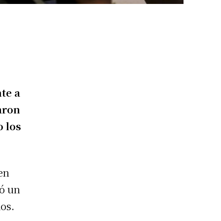
nte a
taron
o los
en
jó un
os.