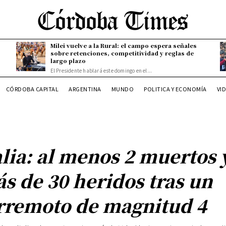
Milei vuelve a la Rural: el campo espera señales
sobre retenciones, competitividad y reglas de
largo plazo
El Presidente hablará este domingo en el...
CÓRDOBA CAPITAL
ARGENTINA
MUNDO
POLITICA Y ECONOMÍA
VI
alia: al menos 2 muertos 
s de 30 heridos tras un
rremoto de magnitud 4