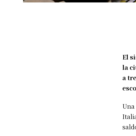
El s
la c
a tr
esc
Una 
Ital
sald