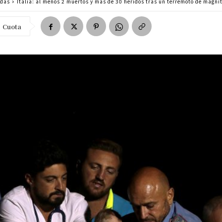
adas
Italia: al menos 2 muertos y más de 30 heridos tras un terremoto de magni
Cuota