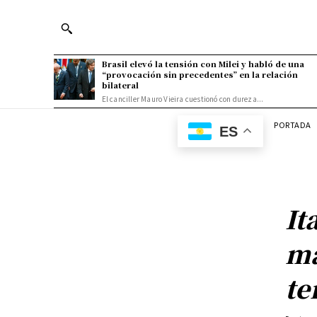
Brasil elevó la tensión con Milei y habló de una
“provocación sin precedentes” en la relación
bilateral
El canciller Mauro Vieira cuestionó con dureza...
PORTADA
ES
It
má
te