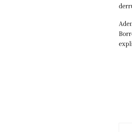
der
Adem
Borre
expl