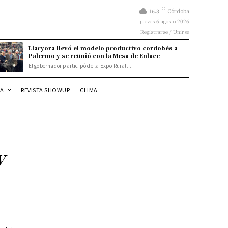
C
16.3
Córdoba
jueves 6 agosto 2026
Registrarse / Unirse
Llaryora llevó el modelo productivo cordobés a
Palermo y se reunió con la Mesa de Enlace
El gobernador participó de la Expo Rural...
DA
REVISTA SHOWUP
CLIMA
y