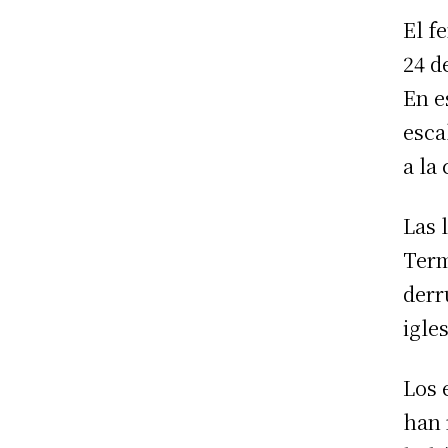
El f
24 d
En e
esca
a la
Las 
Term
derr
igles
Los 
han 