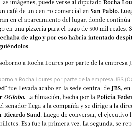
 las imágenes, puede verse al diputado
Rocha Lou
n café de un centro comercial en
San Pablo
. Lue
ran en el aparcamiento del lugar, donde continúa 
go en una pizzería para el pago de 500 mil reales. 
echaba de algo y por eso habría intentado despi
iguiéndolos
.
borno a Rocha Loures por parte de la empresa JBS (O
ed”
fue llevada acabo en la sede central de
JBS,
en
or
OGlobo.
La filmación, hecha por la
Policía Feder
l senador llega a la compañía y se dirige a la dir
or
Ricardo Saud
. Luego de conversar, el ejecutivo l
 billetes. Esa fue la primera vez. La segunda, se repe