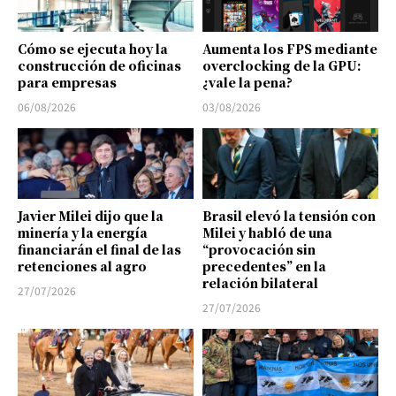
Cómo se ejecuta hoy la
Aumenta los FPS mediante
construcción de oficinas
overclocking de la GPU:
para empresas
¿vale la pena?
06/08/2026
03/08/2026
Javier Milei dijo que la
Brasil elevó la tensión con
minería y la energía
Milei y habló de una
financiarán el final de las
“provocación sin
retenciones al agro
precedentes” en la
relación bilateral
27/07/2026
27/07/2026