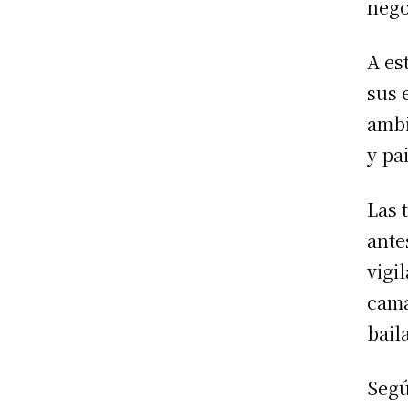
nego
A es
sus 
ambi
y pa
Las 
ante
vigi
cama
bail
Segú