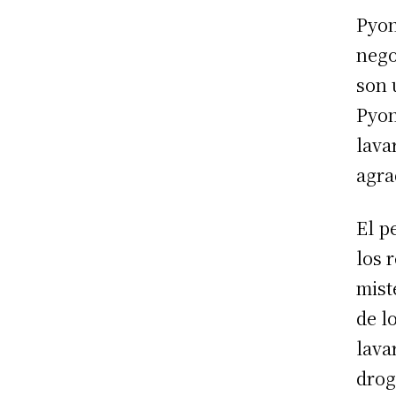
Pyon
nego
son 
Pyon
lava
agra
El p
los 
mist
de l
lava
drog