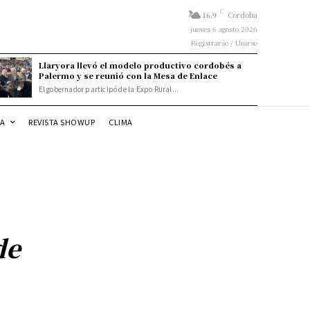
C
16.9
Córdoba
jueves 6 agosto 2026
Registrarse / Unirse
Llaryora llevó el modelo productivo cordobés a
Palermo y se reunió con la Mesa de Enlace
El gobernador participó de la Expo Rural...
DA
REVISTA SHOWUP
CLIMA
de