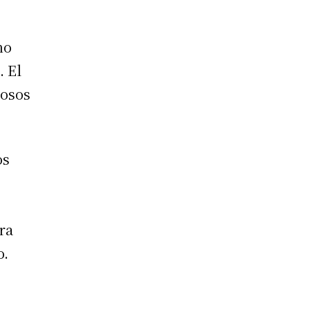
no
. El
mosos
os
ra
o.