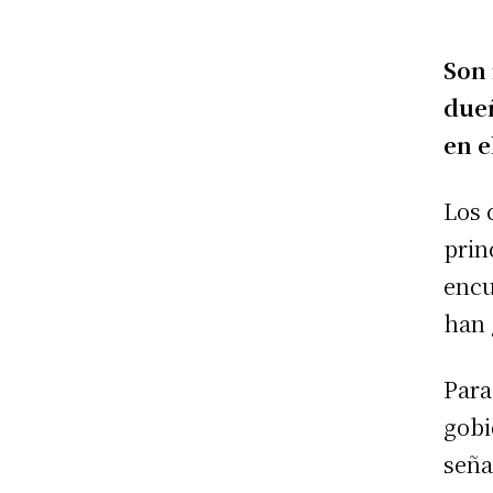
Son 
dueñ
en e
Los 
prin
encu
han 
Para
gobi
seña