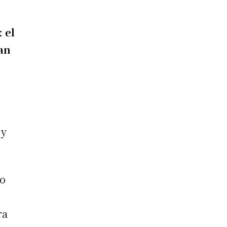
 el
an
 y
do
ra