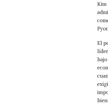
Kim 
admi
come
Pyon
El p
líde
bajo
econ
cuan
exig
impo
bien