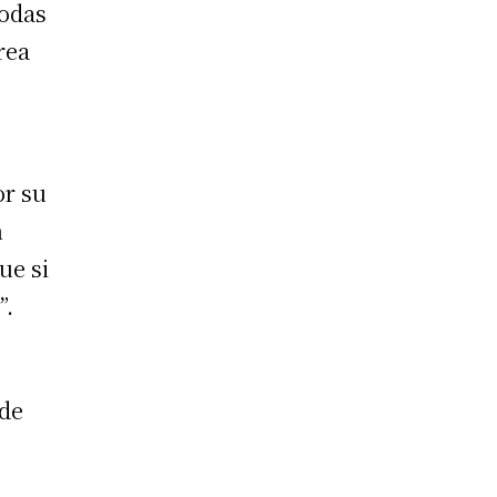
todas
rea
or su
n
ue si
”.
 de