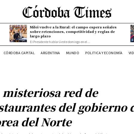
Milei vuelve a la Rural: el campo espera señales
sobre retenciones, competitividad y reglas de
largo plazo
El Presidente hablará este domingo en el...
CÓRDOBA CAPITAL
ARGENTINA
MUNDO
POLITICA Y ECONOMÍA
VI
 misteriosa red de
staurantes del gobierno 
rea del Norte