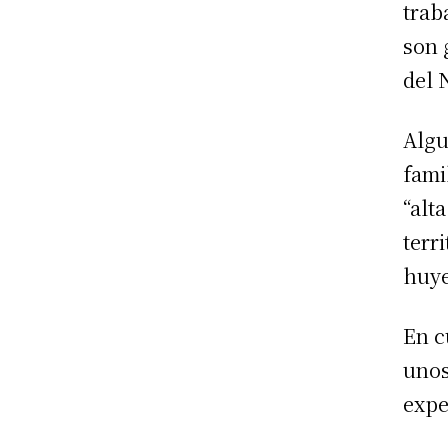
trab
son 
del 
Algu
fami
“alt
terr
huye
En c
unos
expe