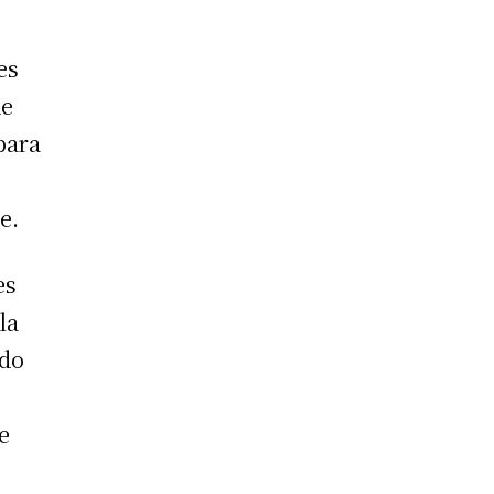
es
de
para
e.
es
la
ido
e