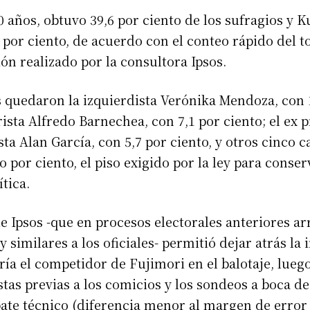
0 años, obtuvo 39,6 por ciento de los sufragios y K
 por ciento, de acuerdo con el conteo rápido del to
ión realizado por la consultora Ipsos.
s quedaron la izquierdista Verónika Mendoza, con 
rista Alfredo Barnechea, con 7,1 por ciento; el ex 
ta Alan García, con 5,7 por ciento, y otros cinco 
 por ciento, el piso exigido por la ley para conser
tica.
de Ipsos -que en procesos electorales anteriores ar
y similares a los oficiales- permitió dejar atrás l
ría el competidor de Fujimori en el balotaje, lueg
tas previas a los comicios y los sondeos a boca d
ate técnico (diferencia menor al margen de error 