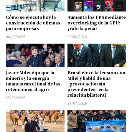
Cómo se ejecuta hoy la
Aumenta los FPS mediante
construcción de oficinas
overclocking de la GPU:
para empresas
¿vale la pena?
06/08/2026
03/08/2026
Javier Milei dijo que la
Brasil elevó la tensión con
minería y la energía
Milei y habló de una
financiarán el final de las
“provocación sin
retenciones al agro
precedentes” en la
relación bilateral
27/07/2026
27/07/2026