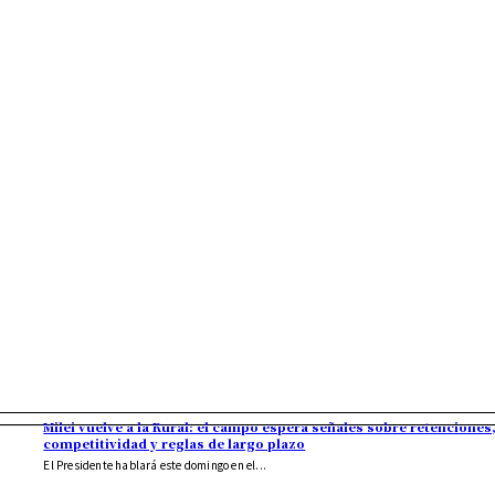
Milei vuelve a la Rural: el campo espera señales sobre retenciones
competitividad y reglas de largo plazo
El Presidente hablará este domingo en el...