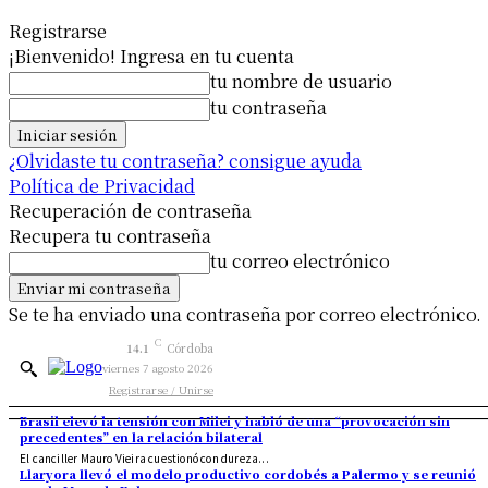
Registrarse
¡Bienvenido! Ingresa en tu cuenta
tu nombre de usuario
tu contraseña
¿Olvidaste tu contraseña? consigue ayuda
Política de Privacidad
Recuperación de contraseña
Recupera tu contraseña
tu correo electrónico
Se te ha enviado una contraseña por correo electrónico.
C
14.1
Córdoba
viernes 7 agosto 2026
Registrarse / Unirse
Brasil elevó la tensión con Milei y habló de una “provocación sin
precedentes” en la relación bilateral
El canciller Mauro Vieira cuestionó con dureza...
Llaryora llevó el modelo productivo cordobés a Palermo y se reunió