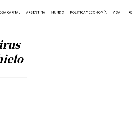
BA CAPITAL
ARGENTINA
MUNDO
POLITICA Y ECONOMÍA
VIDA
R
irus
hielo