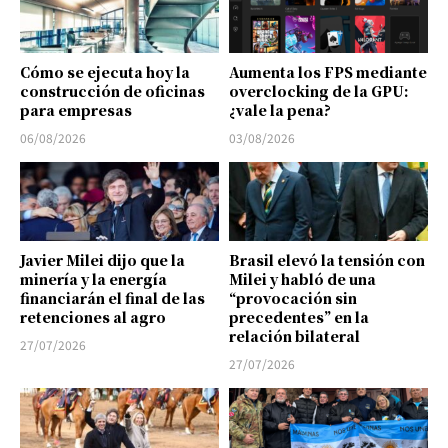
Cómo se ejecuta hoy la
Aumenta los FPS mediante
construcción de oficinas
overclocking de la GPU:
para empresas
¿vale la pena?
06/08/2026
03/08/2026
Javier Milei dijo que la
Brasil elevó la tensión con
minería y la energía
Milei y habló de una
financiarán el final de las
“provocación sin
retenciones al agro
precedentes” en la
relación bilateral
27/07/2026
27/07/2026