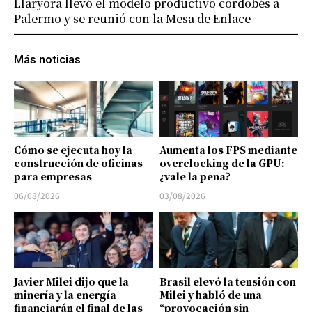
Llaryora llevó el modelo productivo cordobés a
Palermo y se reunió con la Mesa de Enlace
Más noticias
Cómo se ejecuta hoy la
Aumenta los FPS mediante
construcción de oficinas
overclocking de la GPU:
para empresas
¿vale la pena?
06/08/2026
03/08/2026
Javier Milei dijo que la
Brasil elevó la tensión con
minería y la energía
Milei y habló de una
financiarán el final de las
“provocación sin