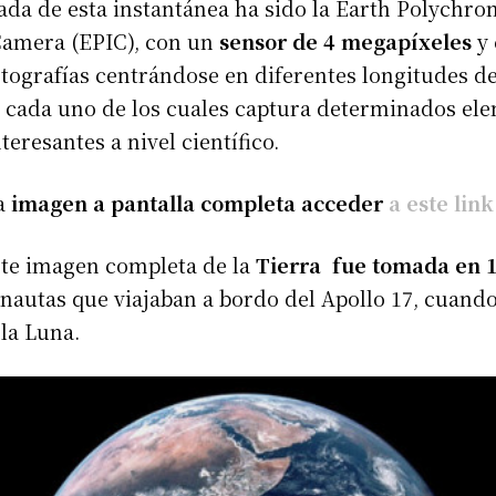
ada de esta instantánea ha sido la Earth Polychro
amera (EPIC), con un
sensor de 4 megapíxeles
y 
otografías centrándose en diferentes longitudes d
), cada uno de los cuales captura determinados el
teresantes a nivel científico.
a
imagen a pantalla completa acceder
a este link
nte imagen completa de la
Tierra fue tomada en 
onautas que viajaban a bordo del Apollo 17, cuando
 la Luna.