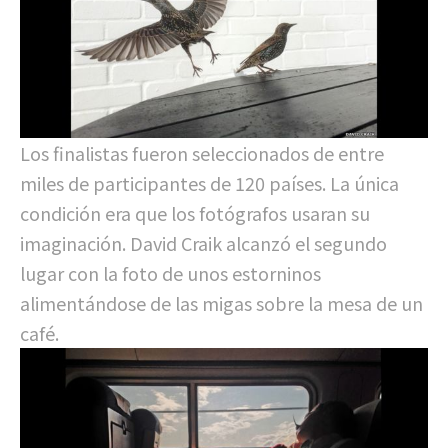
Los finalistas fueron seleccionados de entre
miles de participantes de 120 países. La única
condición era que los fotógrafos usaran su
imaginación. David Craik alcanzó el segundo
lugar con la foto de unos estorninos
alimentándose de las migas sobre la mesa de un
café.