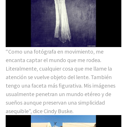
“Como una fotógrafa en movimiento, me
encanta captar el mundo que me rodea.
Literalmente, cualquier cosa que me llame la
atención se vuelve objeto del lente. También
tengo una faceta más figurativa. Mis imágenes
usualmente penetran un mundo etéreo y de
sueños aunque preservan una simplicidad
asequible”, dice Cindy Buske.