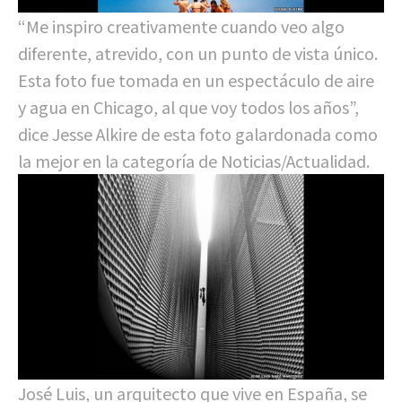
“Me inspiro creativamente cuando veo algo
diferente, atrevido, con un punto de vista único.
Esta foto fue tomada en un espectáculo de aire
y agua en Chicago, al que voy todos los años”,
dice Jesse Alkire de esta foto galardonada como
la mejor en la categoría de Noticias/Actualidad.
José Luis, un arquitecto que vive en España, se