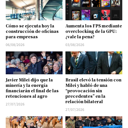
Cómo se ejecuta hoy la
Aumenta los FPS mediante
construcción de oficinas
overclocking de la GPU:
para empresas
¿vale la pena?
06/08/2026
03/08/2026
Javier Milei dijo que la
Brasil elevó la tensión con
minería y la energía
Milei y habló de una
financiarán el final de las
“provocación sin
retenciones al agro
precedentes” en la
relación bilateral
27/07/2026
27/07/2026