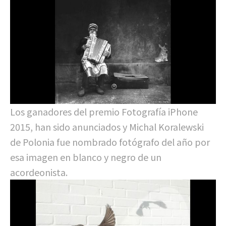
Los ganadores del premio Fotografía iPhone
2015, han sido anunciados y Michal Koralewski
de Polonia fue nombrado fotógrafo del año por
esa imagen en blanco y negro de un
acordeonista.