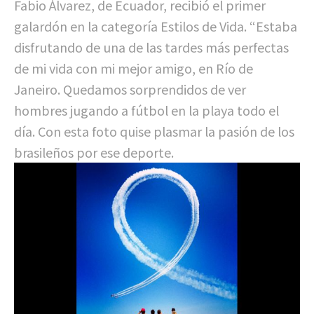
Fabio Álvarez, de Ecuador, recibió el primer
galardón en la categoría Estilos de Vida. “Estaba
disfrutando de una de las tardes más perfectas
de mi vida con mi mejor amigo, en Río de
Janeiro. Quedamos sorprendidos de ver
hombres jugando a fútbol en la playa todo el
día. Con esta foto quise plasmar la pasión de los
brasileños por ese deporte.