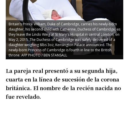
El
no
de
B
Britain's Prince William, Duke of Cambridge, carries his newly-born
D
daughter, his second child with Catherine, Duchess of Cambridge, as
s
they leave the Lindo Wing at St Mary's Hospital in central London, on
H
May 2, 2015. The Duchess of Cambridge was safely delivered of a
C
daughter weighing 8lbs 3oz, Kensington Palace announced. The
K
newly-born Princess of Cambridge is fourth in line to the British
C
throne. AFP PHOTO / BEN STANSALL
S
La pareja real presentó a su segunda hija,
cuarta en la línea de sucesión de la corona
británica. El nombre de la recién nacida no
fue revelado.