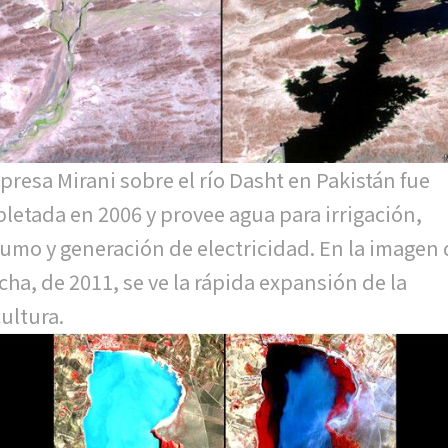
epresa Mirani sobre el río Dasht en Pakistán fue
letada en 2006 y provee agua para irrigación,
umo y generación de electricidad. En la imagen 
cha, de 2011, se ve la rápida expansión de la
cultura.