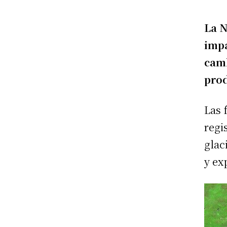
La N
impa
camb
prod
Las 
regi
glac
y ex