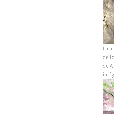
La m
de t
de A
imág