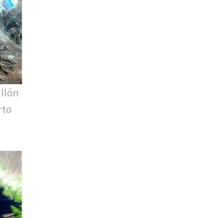
llón
rto
e