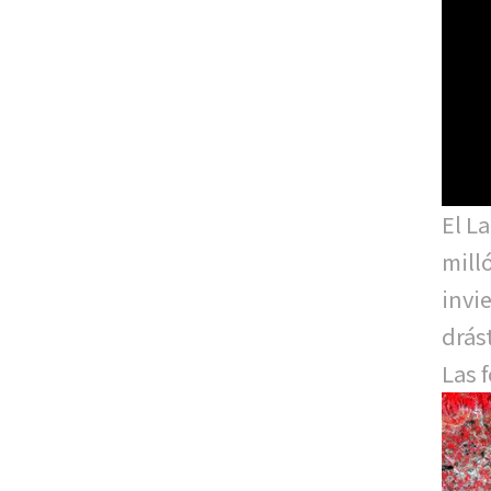
El L
mill
invi
drás
Las 