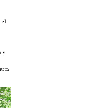
 el
n y
mares