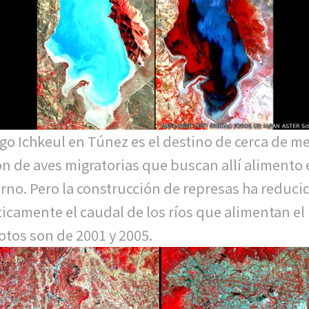
ago Ichkeul en Túnez es el destino de cerca de m
ón de aves migratorias que buscan allí alimento
erno. Pero la construcción de represas ha reduci
ticamente el caudal de los ríos que alimentan el 
fotos son de 2001 y 2005.