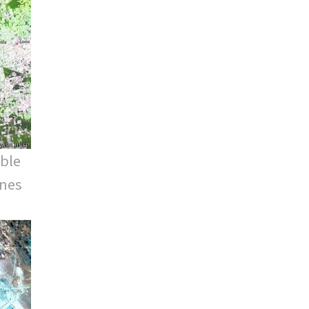
able
enes