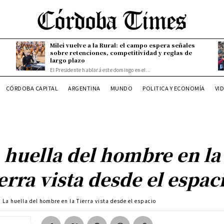
Milei vuelve a la Rural: el campo espera señales
sobre retenciones, competitividad y reglas de
largo plazo
El Presidente hablará este domingo en el...
CÓRDOBA CAPITAL
ARGENTINA
MUNDO
POLITICA Y ECONOMÍA
VI
 huella del hombre en la
erra vista desde el espac
La huella del hombre en la Tierra vista desde el espacio