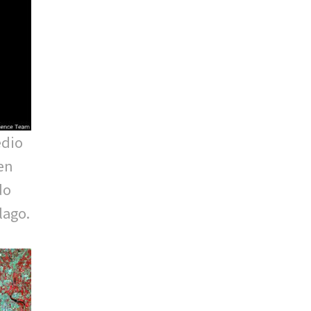
edio
 en
do
lago.