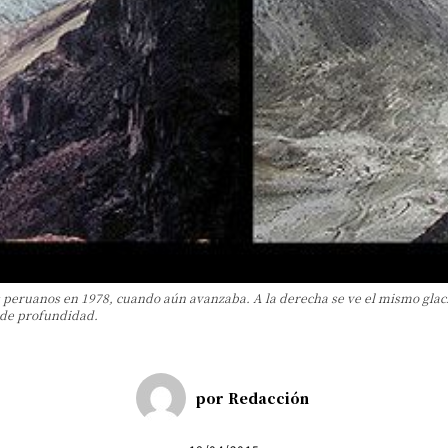
des peruanos en 1978, cuando aún avanzaba. A la derecha se ve el mismo glaci
 de profundidad.
por
Redacción