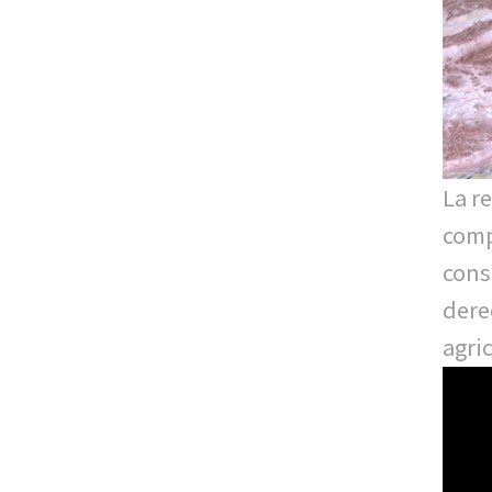
La r
comp
cons
dere
agri