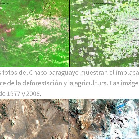
s fotos del Chaco paraguayo muestran el implac
ce de la deforestación y la agricultura. Las imág
de 1977 y 2008.