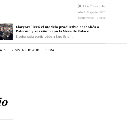
C
13.6
Córdoba
sábado 8 agosto 2026
Registrarse / Unirse
Llaryora llevó el modelo productivo cordobés a
Palermo y se reunió con la Mesa de Enlace
El gobernador participó de la Expo Rural...
DA
REVISTA SHOWUP
CLIMA
io