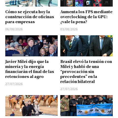
Cómo se ejecuta hoy la
Aumenta los FPS mediante
construcción de oficinas
overclocking de la GPU:
para empresas
¿vale la pena?
06/08/2026
03/08/2026
Javier Milei dijo que la
Brasil elevó la tensión con
minería y la energía
Milei y habló de una
financiarán el final de las
“provocación sin
retenciones al agro
precedentes” en la
relación bilateral
27/07/2026
27/07/2026