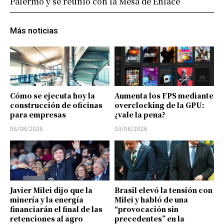
Palermo y se reunió con la Mesa de Enlace
Más noticias
Cómo se ejecuta hoy la
Aumenta los FPS mediante
construcción de oficinas
overclocking de la GPU:
para empresas
¿vale la pena?
06/08/2026
03/08/2026
Javier Milei dijo que la
Brasil elevó la tensión con
minería y la energía
Milei y habló de una
financiarán el final de las
“provocación sin
retenciones al agro
precedentes” en la