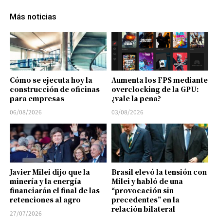
Más noticias
Cómo se ejecuta hoy la
Aumenta los FPS mediante
construcción de oficinas
overclocking de la GPU:
para empresas
¿vale la pena?
06/08/2026
03/08/2026
Javier Milei dijo que la
Brasil elevó la tensión con
minería y la energía
Milei y habló de una
financiarán el final de las
“provocación sin
retenciones al agro
precedentes” en la
relación bilateral
27/07/2026