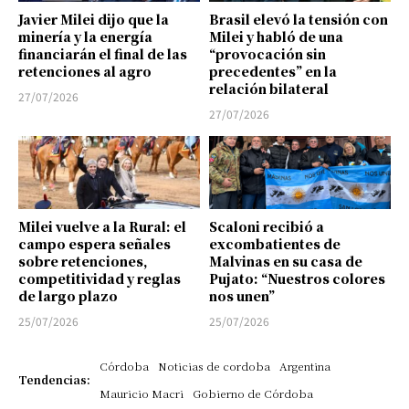
Javier Milei dijo que la
Brasil elevó la tensión con
minería y la energía
Milei y habló de una
financiarán el final de las
“provocación sin
retenciones al agro
precedentes” en la
relación bilateral
27/07/2026
27/07/2026
Milei vuelve a la Rural: el
Scaloni recibió a
campo espera señales
excombatientes de
sobre retenciones,
Malvinas en su casa de
competitividad y reglas
Pujato: “Nuestros colores
de largo plazo
nos unen”
25/07/2026
25/07/2026
Córdoba
Noticias de cordoba
Argentina
Tendencias:
Mauricio Macri
Gobierno de Córdoba