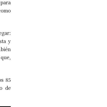
 para
 como
egar:
sta y
mbién
 que,
os 85
no de