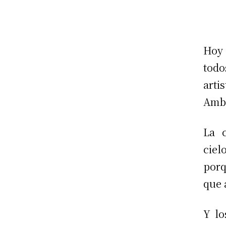
Hoy 
todo
arti
Amba
La 
ciel
porq
que 
Y lo