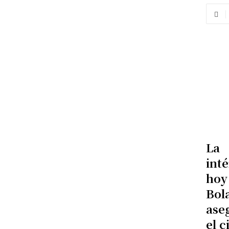
La 
inté
hoy
Bol
ase
el c