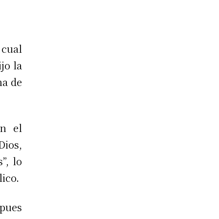
 cual
jo la
na de
n el
Dios,
”, lo
ico.
 pues