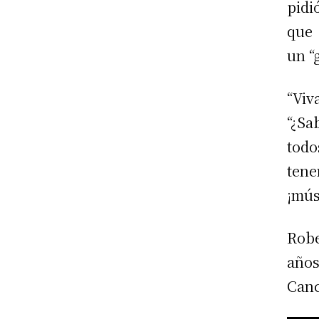
pidi
que 
un “
“Viv
“¿Sa
todo
tene
¡músi
Robe
años
Can