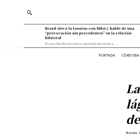
Brasil elevó la tensión con Milei y habló de una
“provocación sin precedentes” en la relación
bilateral
El canciller Mauro Vieira cuestionó con dureza...
PORTADA
CÓRDOBA 
La
lá
de
Mundo