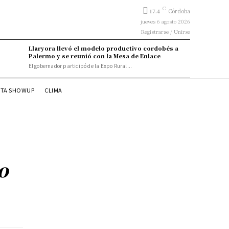
C
17.4
Córdoba
jueves 6 agosto 2026
Registrarse / Unirse
Llaryora llevó el modelo productivo cordobés a
Palermo y se reunió con la Mesa de Enlace
El gobernador participó de la Expo Rural...
STA SHOWUP
CLIMA
o