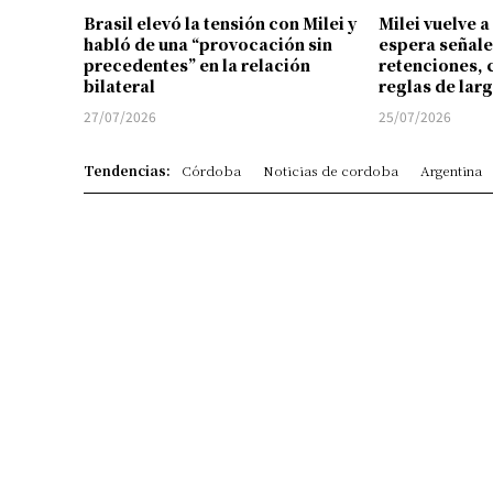
Brasil elevó la tensión con Milei y
Milei vuelve a
habló de una “provocación sin
espera señale
precedentes” en la relación
retenciones, 
bilateral
reglas de lar
27/07/2026
25/07/2026
Tendencias:
Córdoba
Noticias de cordoba
Argentina