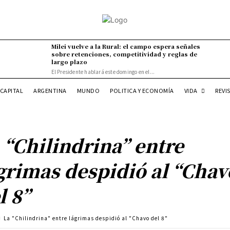
Milei vuelve a la Rural: el campo espera señales
sobre retenciones, competitividad y reglas de
largo plazo
El Presidente hablará este domingo en el...
VIDA
CAPITAL
ARGENTINA
MUNDO
POLITICA Y ECONOMÍA
REVI
 “Chilindrina” entre
grimas despidió al “Chav
l 8”
La "Chilindrina" entre lágrimas despidió al "Chavo del 8"