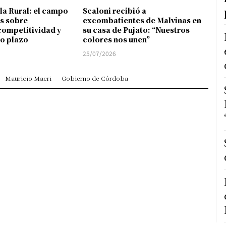
 la Rural: el campo
Scaloni recibió a
s sobre
excombatientes de Malvinas en
competitividad y
su casa de Pujato: “Nuestros
go plazo
colores nos unen”
25/07/2026
Mauricio Macri
Gobierno de Córdoba