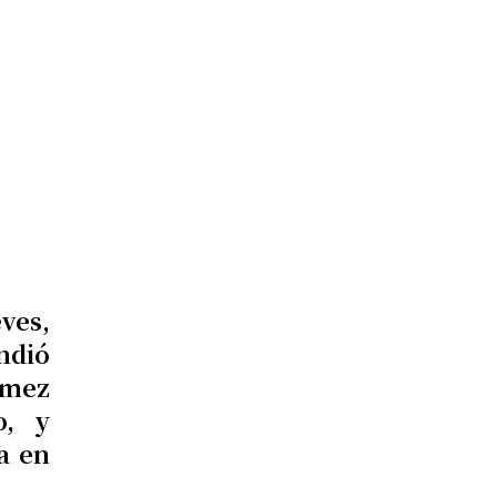
ves,
indió
ómez
o, y
a en