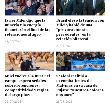
Javier Milei dijo que la
Brasil elevó la tensión con
minería y la energía
Milei y habló de una
financiarán el final de las
“provocación sin
retenciones al agro
precedentes” en la
relación bilateral
27/07/2026
27/07/2026
Milei vuelve a la Rural: el
Scaloni recibió a
campo espera señales
excombatientes de
sobre retenciones,
Malvinas en su casa de
competitividad y reglas
Pujato: “Nuestros colores
de largo plazo
nos unen”
25/07/2026
25/07/2026