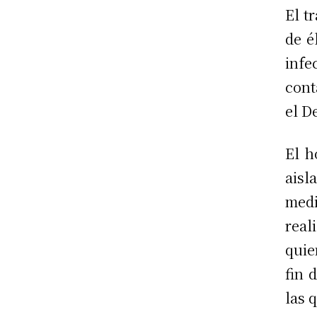
El t
de é
infe
cont
el D
El h
ais
med
real
quie
fin 
las 