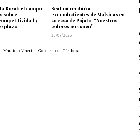
 la Rural: el campo
Scaloni recibió a
s sobre
excombatientes de Malvinas en
competitividad y
su casa de Pujato: “Nuestros
go plazo
colores nos unen”
25/07/2026
Mauricio Macri
Gobierno de Córdoba