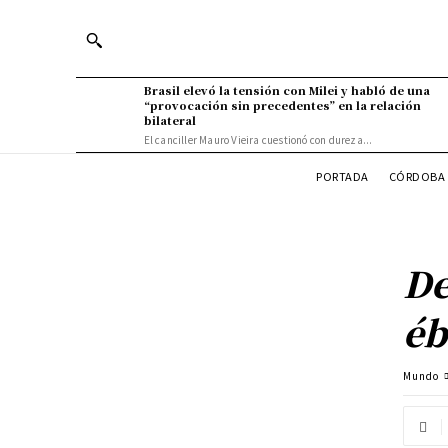
Brasil elevó la tensión con Milei y habló de una
“provocación sin precedentes” en la relación
bilateral
El canciller Mauro Vieira cuestionó con dureza...
PORTADA
CÓRDOBA 
De
éb
Mundo