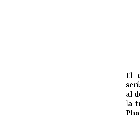
El 
ser
al 
la 
Pha