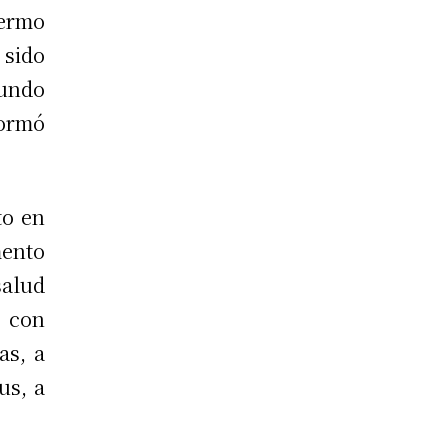
fermo
 sido
gundo
formó
to en
ento
alud
r con
as, a
us, a