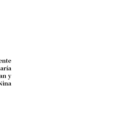
ente
aría
an y
Nina