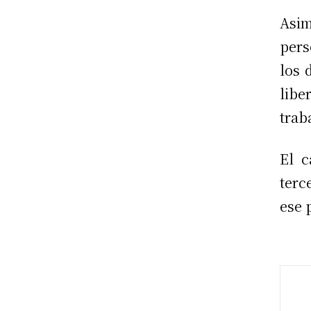
Asim
pers
los 
libe
trab
El c
terc
ese 