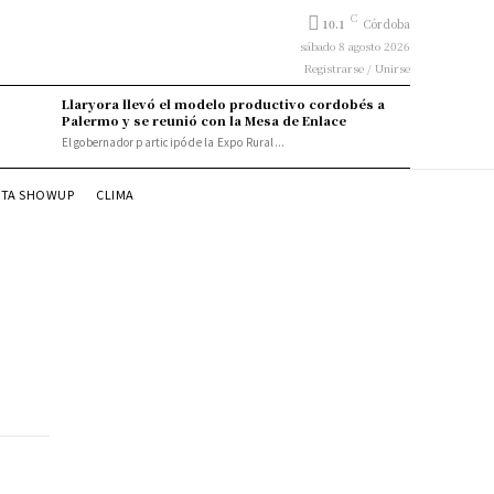
C
10.1
Córdoba
sábado 8 agosto 2026
Registrarse / Unirse
Llaryora llevó el modelo productivo cordobés a
Palermo y se reunió con la Mesa de Enlace
El gobernador participó de la Expo Rural...
STA SHOWUP
CLIMA