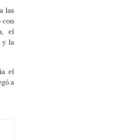
a las
o con
a, el
 y la
ía el
egó a