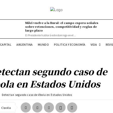
Milei vuelve a la Rural: el campo espera señales
sobre retenciones, competitividad y reglas de
largo plazo
El Presidente hablará este domingo en el...
VIDA
CAPITAL
ARGENTINA
MUNDO
POLITICA Y ECONOMÍA
REVI
tectan segundo caso de
ola en Estados Unidos
Detectan segundo caso de ébola en Estados Unidos
Cuota