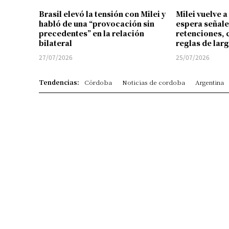
Brasil elevó la tensión con Milei y
Milei vuelve a
habló de una “provocación sin
espera señale
precedentes” en la relación
retenciones, 
bilateral
reglas de lar
27/07/2026
25/07/2026
Tendencias:
Córdoba
Noticias de cordoba
Argentina