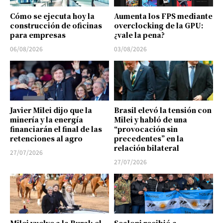
Cómo se ejecuta hoy la
Aumenta los FPS mediante
construcción de oficinas
overclocking de la GPU:
para empresas
¿vale la pena?
06/08/2026
03/08/2026
Javier Milei dijo que la
Brasil elevó la tensión con
minería y la energía
Milei y habló de una
financiarán el final de las
“provocación sin
retenciones al agro
precedentes” en la
relación bilateral
27/07/2026
27/07/2026
Milei vuelve a la Rural: el
Scaloni recibió a